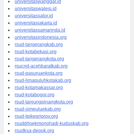
universitaswanggar.id
universitaswalesi.id
universitassalor.id
universitasjakarta.id
universitassamarinda.id
universitasindonesia.org
rsud-tangerangkab.org
rsud-kotabekasi.org
rsud-tangerangkota.org
rsucnd-acehbaratkab.org
rsud-pasuruankota.org
rsud-limapuluhkotakab.org
rsud-kotamakassar.org
rsud-kotabogor.org
rsud-tanjungpinangkota.org
rsud-simeuluekab.org
rsud-tpikepriprov.org
rsuddrloekmonohadi-kuduskab.org