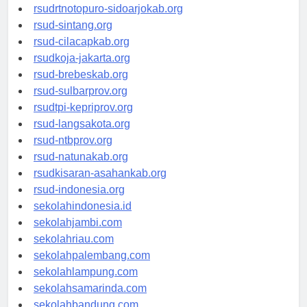
rsudksa-depok.org
rsudrtnotopuro-sidoarjokab.org
rsud-sintang.org
rsud-cilacapkab.org
rsudkoja-jakarta.org
rsud-brebeskab.org
rsud-sulbarprov.org
rsudtpi-kepriprov.org
rsud-langsakota.org
rsud-ntbprov.org
rsud-natunakab.org
rsudkisaran-asahankab.org
rsud-indonesia.org
sekolahindonesia.id
sekolahjambi.com
sekolahriau.com
sekolahpalembang.com
sekolahlampung.com
sekolahsamarinda.com