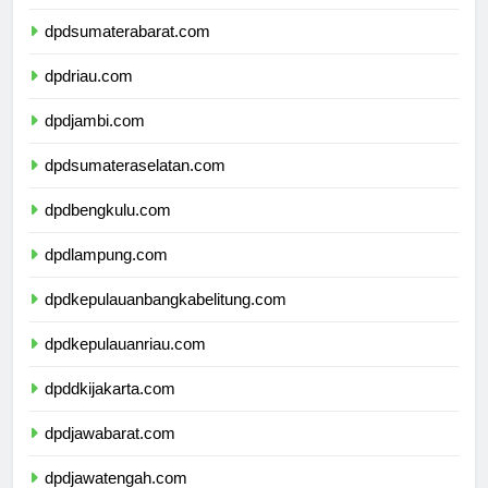
dpdsumaterautara.com
dpdsumaterabarat.com
dpdriau.com
dpdjambi.com
dpdsumateraselatan.com
dpdbengkulu.com
dpdlampung.com
dpdkepulauanbangkabelitung.com
dpdkepulauanriau.com
dpddkijakarta.com
dpdjawabarat.com