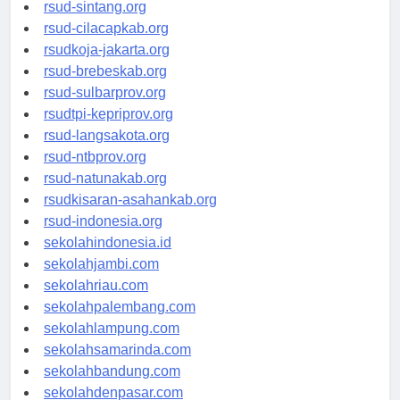
rsudrtnotopuro-sidoarjokab.org
rsud-sintang.org
rsud-cilacapkab.org
rsudkoja-jakarta.org
rsud-brebeskab.org
rsud-sulbarprov.org
rsudtpi-kepriprov.org
rsud-langsakota.org
rsud-ntbprov.org
rsud-natunakab.org
rsudkisaran-asahankab.org
rsud-indonesia.org
sekolahindonesia.id
sekolahjambi.com
sekolahriau.com
sekolahpalembang.com
sekolahlampung.com
sekolahsamarinda.com
sekolahbandung.com