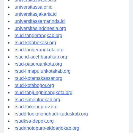
universitaswalesi.id
universitassalor.id
universitasjakarta.id
universitassamarinda.id
universitasindonesia.org
rsud-tangerangkab.org
rsud-kotabekasi.org
rsud-tangerangkota.org
rsucnd-acehbaratkab.org
rsud-pasuruankota.org
rsud-limapuluhkotakab.org
rsud-kotamakassar.org
rsud-kotabogor.org
rsud-tanjungpinangkota.org
rsud-simeuluekab.org
rsud-tpikepriprov.org
rsuddrloekmonohadi-kuduskab.org
rsudksa-depok.org