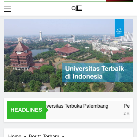
Live Now
ar Efektif di Universitas Terbuka Palembang
Peluang Kari
HEADLINES
2 Hari Ago