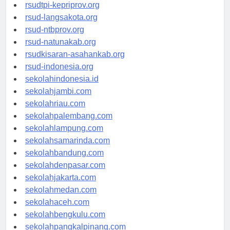
rsud-sulbarprov.org
rsudtpi-kepriprov.org
rsud-langsakota.org
rsud-ntbprov.org
rsud-natunakab.org
rsudkisaran-asahankab.org
rsud-indonesia.org
sekolahindonesia.id
sekolahjambi.com
sekolahriau.com
sekolahpalembang.com
sekolahlampung.com
sekolahsamarinda.com
sekolahbandung.com
sekolahdenpasar.com
sekolahjakarta.com
sekolahmedan.com
sekolahaceh.com
sekolahbengkulu.com