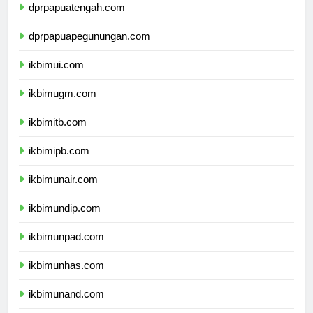
dprpapuatengah.com
dprpapuapegunungan.com
ikbimui.com
ikbimugm.com
ikbimitb.com
ikbimipb.com
ikbimunair.com
ikbimundip.com
ikbimunpad.com
ikbimunhas.com
ikbimunand.com