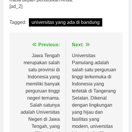
masa depan pendidikan Anda.
[ad_2]
Tagged:
universitas yang ada di bandung
Navigasi
Previous:
Next:
pos
Jawa Tengah
Universitas
merupakan salah
Pamulang adalah
satu provinsi di
salah satu perguruan
Indonesia yang
tinggi terkemuka di
memiliki banyak
Indonesia yang
perguruan tinggi
terletak di Tangerang
negeri ternama.
Selatan. Dikenal
Salah satunya
dengan lingkungan
adalah Universitas
yang hijau dan
Negeri di Jawa
fasilitas yang
Tengah, yang
modern, universitas