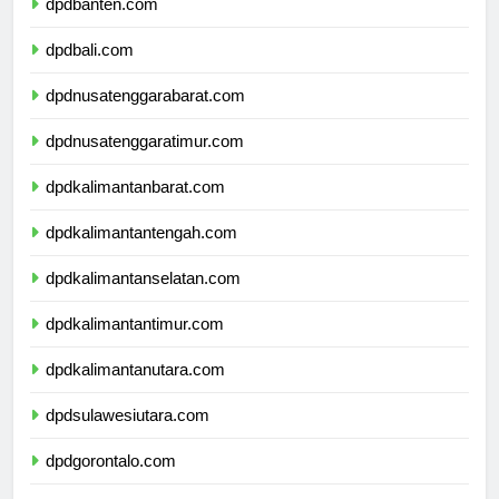
dpdbanten.com
dpdbali.com
dpdnusatenggarabarat.com
dpdnusatenggaratimur.com
dpdkalimantanbarat.com
dpdkalimantantengah.com
dpdkalimantanselatan.com
dpdkalimantantimur.com
dpdkalimantanutara.com
dpdsulawesiutara.com
dpdgorontalo.com