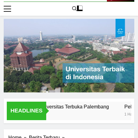
Live Now
ar Efektif di Universitas Terbuka Palembang
Peluang Kari
HEADLINES
1 Hari Ago