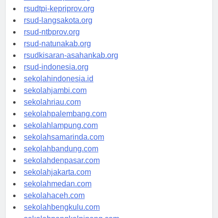
rsud-sulbarprov.org
rsudtpi-kepriprov.org
rsud-langsakota.org
rsud-ntbprov.org
rsud-natunakab.org
rsudkisaran-asahankab.org
rsud-indonesia.org
sekolahindonesia.id
sekolahjambi.com
sekolahriau.com
sekolahpalembang.com
sekolahlampung.com
sekolahsamarinda.com
sekolahbandung.com
sekolahdenpasar.com
sekolahjakarta.com
sekolahmedan.com
sekolahaceh.com
sekolahbengkulu.com