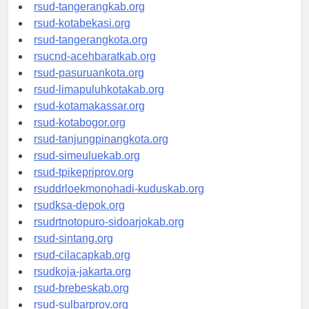
universitasindonesia.org
rsud-tangerangkab.org
rsud-kotabekasi.org
rsud-tangerangkota.org
rsucnd-acehbaratkab.org
rsud-pasuruankota.org
rsud-limapuluhkotakab.org
rsud-kotamakassar.org
rsud-kotabogor.org
rsud-tanjungpinangkota.org
rsud-simeuluekab.org
rsud-tpikepriprov.org
rsuddrloekmonohadi-kuduskab.org
rsudksa-depok.org
rsudrtnotopuro-sidoarjokab.org
rsud-sintang.org
rsud-cilacapkab.org
rsudkoja-jakarta.org
rsud-brebeskab.org