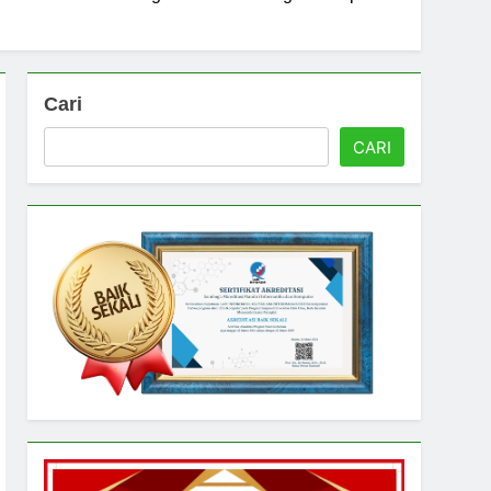
Cari
CARI