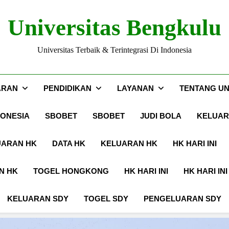
Universitas Bengkulu
Universitas Terbaik & Terintegrasi Di Indonesia
ARAN
PENDIDIKAN
LAYANAN
TENTANG UN
DONESIA
SBOBET
SBOBET
JUDI BOLA
KELUAR
UARAN HK
DATA HK
KELUARAN HK
HK HARI INI
N HK
TOGEL HONGKONG
HK HARI INI
HK HARI INI
KELUARAN SDY
TOGEL SDY
PENGELUARAN SDY