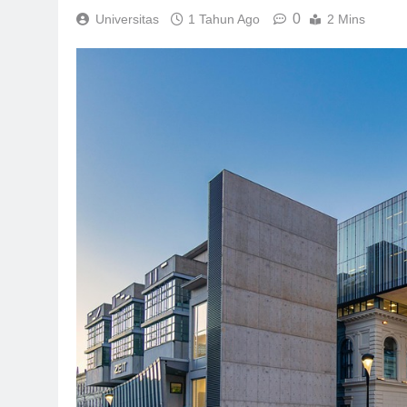
0
Universitas
1 Tahun Ago
2 Mins