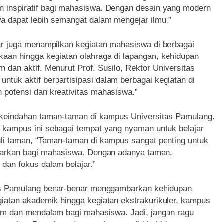
n inspiratif bagi mahasiswa. Dengan desain yang modern
wa dapat lebih semangat dalam mengejar ilmu.”
r juga menampilkan kegiatan mahasiswa di berbagai
akaan hingga kegiatan olahraga di lapangan, kehidupan
dan aktif. Menurut Prof. Susilo, Rektor Universitas
uk aktif berpartisipasi dalam berbagai kegiatan di
 potensi dan kreativitas mahasiswa.”
 keindahan taman-taman di kampus Universitas Pamulang.
 kampus ini sebagai tempat yang nyaman untuk belajar
ahli taman, “Taman-taman di kampus sangat penting untuk
garkan bagi mahasiswa. Dengan adanya taman,
dan fokus dalam belajar.”
as Pamulang benar-benar menggambarkan kehidupan
iatan akademik hingga kegiatan ekstrakurikuler, kampus
am dan mendalam bagi mahasiswa. Jadi, jangan ragu