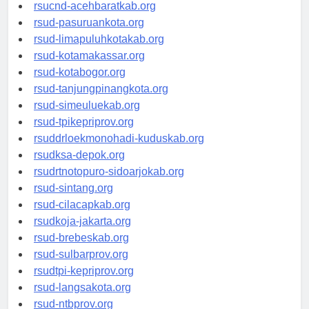
rsud-tangerangkota.org
rsucnd-acehbaratkab.org
rsud-pasuruankota.org
rsud-limapuluhkotakab.org
rsud-kotamakassar.org
rsud-kotabogor.org
rsud-tanjungpinangkota.org
rsud-simeuluekab.org
rsud-tpikepriprov.org
rsuddrloekmonohadi-kuduskab.org
rsudksa-depok.org
rsudrtnotopuro-sidoarjokab.org
rsud-sintang.org
rsud-cilacapkab.org
rsudkoja-jakarta.org
rsud-brebeskab.org
rsud-sulbarprov.org
rsudtpi-kepriprov.org
rsud-langsakota.org