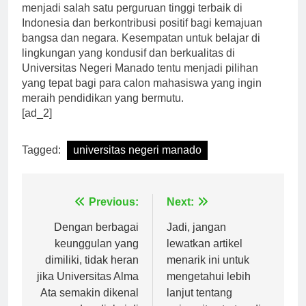
Universitas Negeri Manado terus berusaha untuk
menjadi salah satu perguruan tinggi terbaik di
Indonesia dan berkontribusi positif bagi kemajuan
bangsa dan negara. Kesempatan untuk belajar di
lingkungan yang kondusif dan berkualitas di
Universitas Negeri Manado tentu menjadi pilihan
yang tepat bagi para calon mahasiswa yang ingin
meraih pendidikan yang bermutu.
[ad_2]
Tagged:
universitas negeri manado
Navigasi
Previous:
Next:
pos
Dengan berbagai
Jadi, jangan
keunggulan yang
lewatkan artikel
dimiliki, tidak heran
menarik ini untuk
jika Universitas Alma
mengetahui lebih
Ata semakin dikenal
lanjut tentang