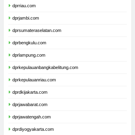
dprriau.com
dprjambi.com
dprsumateraselatan.com
dprbengkulu.com
dprlampung.com
dprkepulauanbangkabelitung.com
dprkepulauanriau.com
dprdkijakarta.com
dprjawabarat.com
dprjawatengah.com
dprdiyogyakarta.com