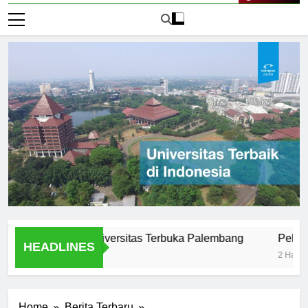
Live Now
ar Efektif di Universitas Terbuka Palembang
Peluang Kari
HEADLINES
2 Hari Ago