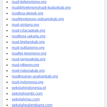
rsud-simeuluekab.org
rsud-tpikepriprov.org
rsuddrloekmonohadi-kuduskab.org
rsudksa-depok.org
rsudrtnotopuro-sidoarjokab.org
rsud-sintang.org
rsud-cilacapkab.org
rsudkoja-jakarta.org
rsud-brebeskab.org
rsud-sulbarprov.org
rsudtpi-kepriprov.org
rsud-langsakota.org
rsud-ntbprov.org
rsud-natunakab.org
rsudkisaran-asahankab.org
rsud-indonesia.org
sekolahindonesia.id
sekolahjambi.com
sekolahriau.com