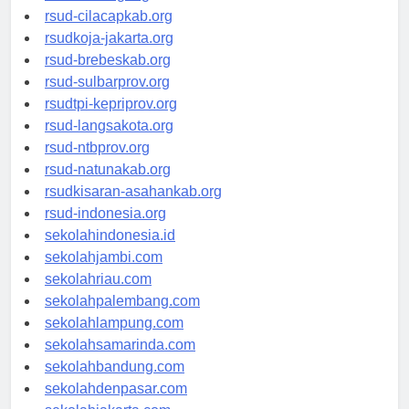
rsud-sintang.org
rsud-cilacapkab.org
rsudkoja-jakarta.org
rsud-brebeskab.org
rsud-sulbarprov.org
rsudtpi-kepriprov.org
rsud-langsakota.org
rsud-ntbprov.org
rsud-natunakab.org
rsudkisaran-asahankab.org
rsud-indonesia.org
sekolahindonesia.id
sekolahjambi.com
sekolahriau.com
sekolahpalembang.com
sekolahlampung.com
sekolahsamarinda.com
sekolahbandung.com
sekolahdenpasar.com