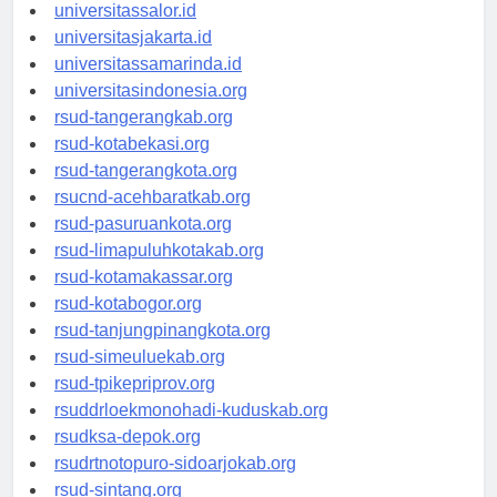
universitaswalesi.id
universitassalor.id
universitasjakarta.id
universitassamarinda.id
universitasindonesia.org
rsud-tangerangkab.org
rsud-kotabekasi.org
rsud-tangerangkota.org
rsucnd-acehbaratkab.org
rsud-pasuruankota.org
rsud-limapuluhkotakab.org
rsud-kotamakassar.org
rsud-kotabogor.org
rsud-tanjungpinangkota.org
rsud-simeuluekab.org
rsud-tpikepriprov.org
rsuddrloekmonohadi-kuduskab.org
rsudksa-depok.org
rsudrtnotopuro-sidoarjokab.org