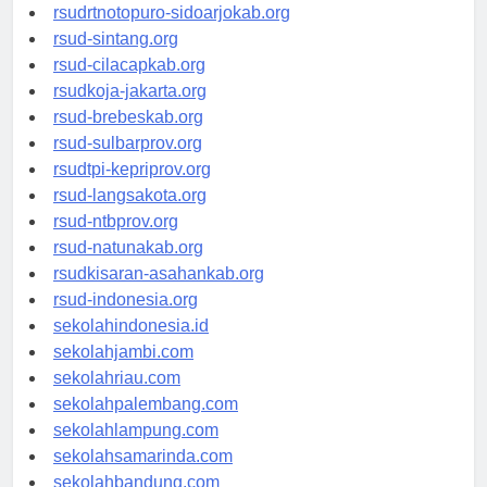
rsudksa-depok.org
rsudrtnotopuro-sidoarjokab.org
rsud-sintang.org
rsud-cilacapkab.org
rsudkoja-jakarta.org
rsud-brebeskab.org
rsud-sulbarprov.org
rsudtpi-kepriprov.org
rsud-langsakota.org
rsud-ntbprov.org
rsud-natunakab.org
rsudkisaran-asahankab.org
rsud-indonesia.org
sekolahindonesia.id
sekolahjambi.com
sekolahriau.com
sekolahpalembang.com
sekolahlampung.com
sekolahsamarinda.com