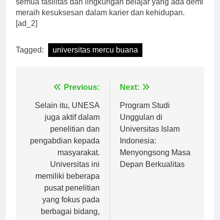
semua fasilitas dan lingkungan belajar yang ada demi
meraih kesuksesan dalam karier dan kehidupan.
[ad_2]
Tagged:
universitas mercu buana
Navigasi
Previous:
Next:
pos
Selain itu, UNESA
Program Studi
juga aktif dalam
Unggulan di
penelitian dan
Universitas Islam
pengabdian kepada
Indonesia:
masyarakat.
Menyongsong Masa
Universitas ini
Depan Berkualitas
memiliki beberapa
pusat penelitian
yang fokus pada