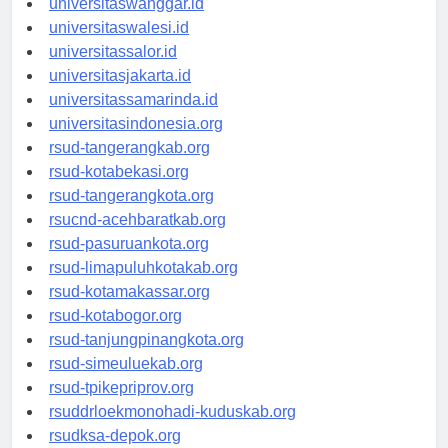
universitaswanggar.id
universitaswalesi.id
universitassalor.id
universitasjakarta.id
universitassamarinda.id
universitasindonesia.org
rsud-tangerangkab.org
rsud-kotabekasi.org
rsud-tangerangkota.org
rsucnd-acehbaratkab.org
rsud-pasuruankota.org
rsud-limapuluhkotakab.org
rsud-kotamakassar.org
rsud-kotabogor.org
rsud-tanjungpinangkota.org
rsud-simeuluekab.org
rsud-tpikepriprov.org
rsuddrloekmonohadi-kuduskab.org