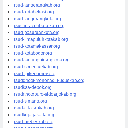
universitasindonesia.org
rsud-tangerangkab.org
rsud-kotabekasi.org
rsud-tangerangkota.org
rsucnd-acehbaratkab.org
rsud-pasuruankota.org
rsud-limapuluhkotakab.org
rsud-kotamakassar.org
rsud-kotabogor.org
rsud-tanjungpinangkota.org
rsud-simeuluekab.org
rsud-tpikepriprov.org
rsuddrloekmonohadi-kuduskab.org
rsudksa-depok.org
rsudrtnotopuro-sidoarjokab.org
rsud-sintang.org
rsud-cilacapkab.org
rsudkoja-jakarta.org
rsud-brebeskab.org