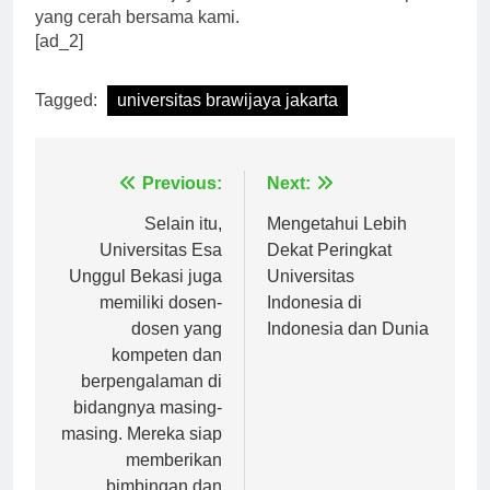
Universitas Brawijaya Jakarta dan raih masa depan
yang cerah bersama kami.
[ad_2]
Tagged:
universitas brawijaya jakarta
Navigasi
Previous:
Next:
pos
Selain itu,
Mengetahui Lebih
Universitas Esa
Dekat Peringkat
Unggul Bekasi juga
Universitas
memiliki dosen-
Indonesia di
dosen yang
Indonesia dan Dunia
kompeten dan
berpengalaman di
bidangnya masing-
masing. Mereka siap
memberikan