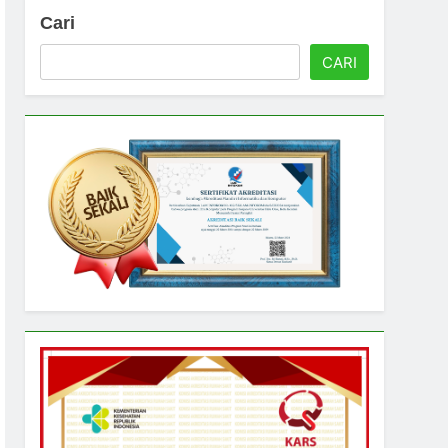
Cari
CARI