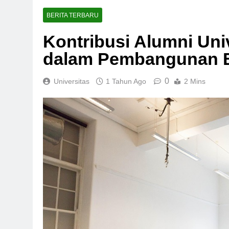
BERITA TERBARU
Kontribusi Alumni Uni
dalam Pembangunan 
0
Universitas
1 Tahun Ago
2 Mins