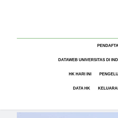
PENDAFT
DATAWEB UNIVERSITAS DI IN
HK HARI INI
PENGEL
DATA HK
KELUARA