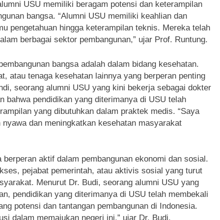
 alumni USU memiliki beragam potensi dan keterampilan
ngunan bangsa. “Alumni USU memiliki keahlian dan
mu pengetahuan hingga keterampilan teknis. Mereka telah
dalam berbagai sektor pembangunan,” ujar Prof. Runtung.
m pembangunan bangsa adalah dalam bidang kesehatan.
, atau tenaga kesehatan lainnya yang berperan penting
i, seorang alumni USU yang kini bekerja sebagai dokter
n bahwa pendidikan yang diterimanya di USU telah
rampilan yang dibutuhkan dalam praktek medis. “Saya
n nyawa dan meningkatkan kesehatan masyarakat
a berperan aktif dalam pembangunan ekonomi dan sosial.
s, pejabat pemerintah, atau aktivis sosial yang turut
syarakat. Menurut Dr. Budi, seorang alumni USU yang
ian, pendidikan yang diterimanya di USU telah membekali
ng potensi dan tantangan pembangunan di Indonesia.
usi dalam memajukan negeri ini,” ujar Dr. Budi.