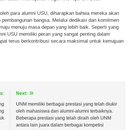
n oleh para alumni USU, diharapkan bahwa mereka akan
am pembangunan bangsa. Melalui dedikasi dan komitmen
maju menuju masa depan yang lebih baik. Seperti yang
umni USU memiliki peran yang sangat penting dalam
at terus berkontribusi secara maksimal untuk kemajuan
s:
Next:
ng
UNM memiliki berbagai prestasi yang telah diukir
ng
oleh mahasiswa dan alumni-alumni terbaiknya.
ik
Beberapa prestasi yang telah diraih oleh UNM
antara lain juara dalam berbagai kompetisi