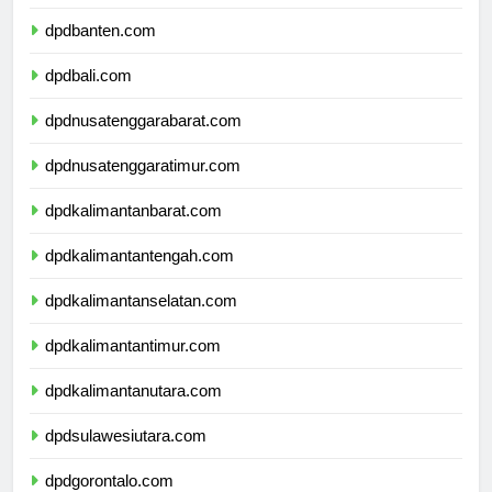
dpdjawatimur.com
dpdbanten.com
dpdbali.com
dpdnusatenggarabarat.com
dpdnusatenggaratimur.com
dpdkalimantanbarat.com
dpdkalimantantengah.com
dpdkalimantanselatan.com
dpdkalimantantimur.com
dpdkalimantanutara.com
dpdsulawesiutara.com