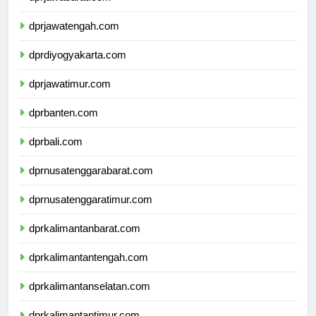
dprjawabarat.com
dprjawatengah.com
dprdiyogyakarta.com
dprjawatimur.com
dprbanten.com
dprbali.com
dprnusatenggarabarat.com
dprnusatenggaratimur.com
dprkalimantanbarat.com
dprkalimantantengah.com
dprkalimantanselatan.com