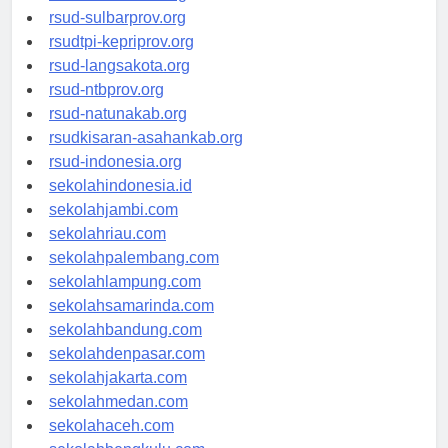
rsud-brebeskab.org
rsud-sulbarprov.org
rsudtpi-kepriprov.org
rsud-langsakota.org
rsud-ntbprov.org
rsud-natunakab.org
rsudkisaran-asahankab.org
rsud-indonesia.org
sekolahindonesia.id
sekolahjambi.com
sekolahriau.com
sekolahpalembang.com
sekolahlampung.com
sekolahsamarinda.com
sekolahbandung.com
sekolahdenpasar.com
sekolahjakarta.com
sekolahmedan.com
sekolahaceh.com