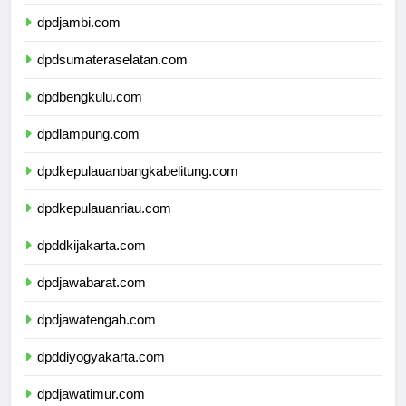
dpdriau.com
dpdjambi.com
dpdsumateraselatan.com
dpdbengkulu.com
dpdlampung.com
dpdkepulauanbangkabelitung.com
dpdkepulauanriau.com
dpddkijakarta.com
dpdjawabarat.com
dpdjawatengah.com
dpddiyogyakarta.com