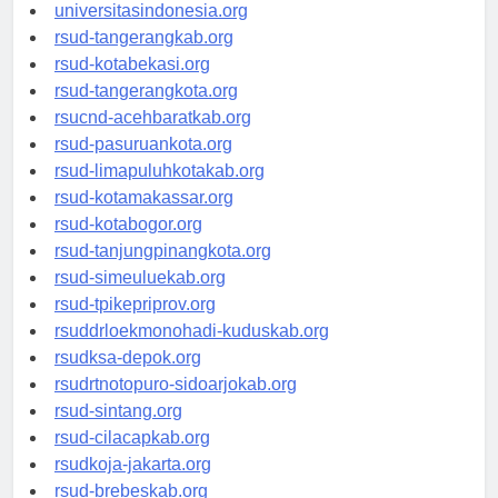
universitassamarinda.id
universitasindonesia.org
rsud-tangerangkab.org
rsud-kotabekasi.org
rsud-tangerangkota.org
rsucnd-acehbaratkab.org
rsud-pasuruankota.org
rsud-limapuluhkotakab.org
rsud-kotamakassar.org
rsud-kotabogor.org
rsud-tanjungpinangkota.org
rsud-simeuluekab.org
rsud-tpikepriprov.org
rsuddrloekmonohadi-kuduskab.org
rsudksa-depok.org
rsudrtnotopuro-sidoarjokab.org
rsud-sintang.org
rsud-cilacapkab.org
rsudkoja-jakarta.org