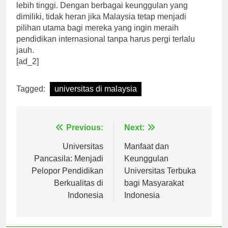
yang ingin melanjutkan pendidikan ke jenjang yang
lebih tinggi. Dengan berbagai keunggulan yang
dimiliki, tidak heran jika Malaysia tetap menjadi
pilihan utama bagi mereka yang ingin meraih
pendidikan internasional tanpa harus pergi terlalu
jauh.
[ad_2]
Tagged:
universitas di malaysia
Navigasi
Previous:
Next:
pos
Universitas
Manfaat dan
Pancasila: Menjadi
Keunggulan
Pelopor Pendidikan
Universitas Terbuka
Berkualitas di
bagi Masyarakat
Indonesia
Indonesia