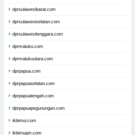
dprsulawesitengah.com
dprsulawesibarat.com
dprsulawesiselatan.com
dprsulawesitenggara.com
dprmaluku.com
dprmalukuutara.com
dprpapua.com
dprpapuaselatan.com
dprpapuatengah.com
dprpapuapegunungan.com
ikbimui.com