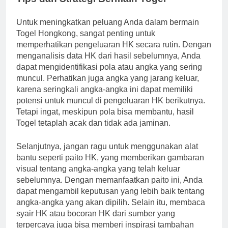
Tips dan Strategi Bermain Togel
Untuk meningkatkan peluang Anda dalam bermain
Togel Hongkong, sangat penting untuk
memperhatikan pengeluaran HK secara rutin. Dengan
menganalisis data HK dari hasil sebelumnya, Anda
dapat mengidentifikasi pola atau angka yang sering
muncul. Perhatikan juga angka yang jarang keluar,
karena seringkali angka-angka ini dapat memiliki
potensi untuk muncul di pengeluaran HK berikutnya.
Tetapi ingat, meskipun pola bisa membantu, hasil
Togel tetaplah acak dan tidak ada jaminan.
Selanjutnya, jangan ragu untuk menggunakan alat
bantu seperti paito HK, yang memberikan gambaran
visual tentang angka-angka yang telah keluar
sebelumnya. Dengan memanfaatkan paito ini, Anda
dapat mengambil keputusan yang lebih baik tentang
angka-angka yang akan dipilih. Selain itu, membaca
syair HK atau bocoran HK dari sumber yang