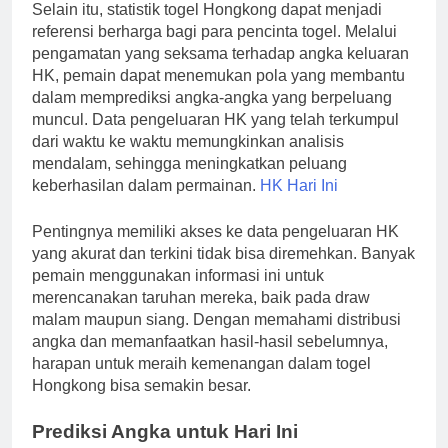
Selain itu, statistik togel Hongkong dapat menjadi
referensi berharga bagi para pencinta togel. Melalui
pengamatan yang seksama terhadap angka keluaran
HK, pemain dapat menemukan pola yang membantu
dalam memprediksi angka-angka yang berpeluang
muncul. Data pengeluaran HK yang telah terkumpul
dari waktu ke waktu memungkinkan analisis
mendalam, sehingga meningkatkan peluang
keberhasilan dalam permainan.
HK Hari Ini
Pentingnya memiliki akses ke data pengeluaran HK
yang akurat dan terkini tidak bisa diremehkan. Banyak
pemain menggunakan informasi ini untuk
merencanakan taruhan mereka, baik pada draw
malam maupun siang. Dengan memahami distribusi
angka dan memanfaatkan hasil-hasil sebelumnya,
harapan untuk meraih kemenangan dalam togel
Hongkong bisa semakin besar.