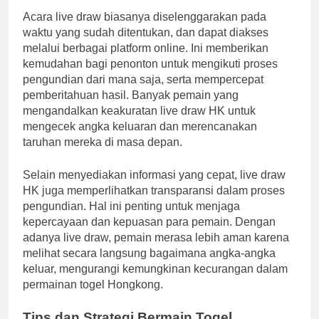
Acara live draw biasanya diselenggarakan pada
waktu yang sudah ditentukan, dan dapat diakses
melalui berbagai platform online. Ini memberikan
kemudahan bagi penonton untuk mengikuti proses
pengundian dari mana saja, serta mempercepat
pemberitahuan hasil. Banyak pemain yang
mengandalkan keakuratan live draw HK untuk
mengecek angka keluaran dan merencanakan
taruhan mereka di masa depan.
Selain menyediakan informasi yang cepat, live draw
HK juga memperlihatkan transparansi dalam proses
pengundian. Hal ini penting untuk menjaga
kepercayaan dan kepuasan para pemain. Dengan
adanya live draw, pemain merasa lebih aman karena
melihat secara langsung bagaimana angka-angka
keluar, mengurangi kemungkinan kecurangan dalam
permainan togel Hongkong.