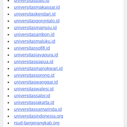
universitaspalu.id
universitasmakassar.id
universitaskendari.id
universitasgorontalo.id
universitasmamuju.id
universitasambon.id
universitasmaluku.id
universitassofifi.id
universitasjayapura.id
universitaspapua.id
universitasmanokwari.id
universitassorong.id
universitaswanggar.id
universitaswalesi.id
universitassalor.id
universitasjakarta.id
universitassamarinda.id
universitasindonesia.org