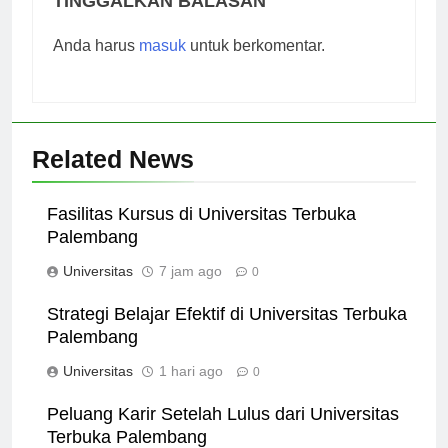
TINGGALKAN BALASAN
Anda harus
masuk
untuk berkomentar.
Related News
Fasilitas Kursus di Universitas Terbuka
Palembang
Universitas
7 jam ago
0
Strategi Belajar Efektif di Universitas Terbuka
Palembang
Universitas
1 hari ago
0
Peluang Karir Setelah Lulus dari Universitas