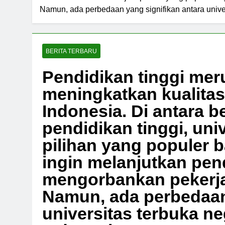
Namun, ada perbedaan yang signifikan antara univer
BERITA TERBARU
Pendidikan tinggi mer
meningkatkan kualita
Indonesia. Di antara be
pendidikan tinggi, uni
pilihan yang populer 
ingin melanjutkan pen
mengorbankan pekerjaa
Namun, ada perbedaan 
universitas terbuka ne