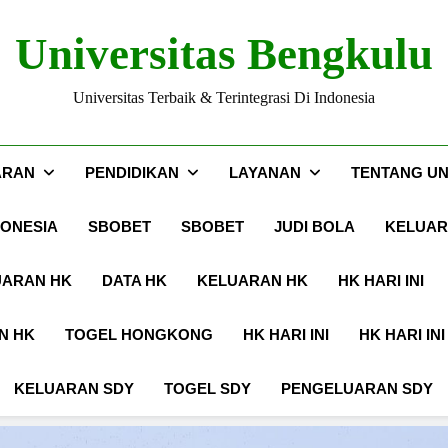
Universitas Bengkulu
Universitas Terbaik & Terintegrasi Di Indonesia
ARAN
PENDIDIKAN
LAYANAN
TENTANG UN
DONESIA
SBOBET
SBOBET
JUDI BOLA
KELUAR
UARAN HK
DATA HK
KELUARAN HK
HK HARI INI
N HK
TOGEL HONGKONG
HK HARI INI
HK HARI INI
KELUARAN SDY
TOGEL SDY
PENGELUARAN SDY