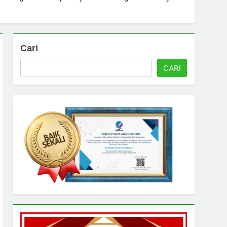
Cari
CARI