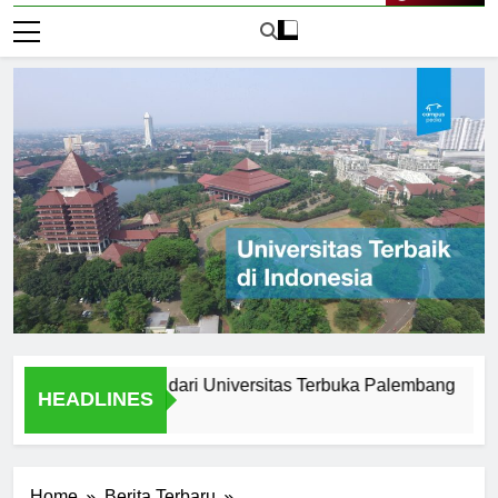
Live Now
 Setelah Lulus dari Universitas Terbuka Palembang
Testi
HEADLINES
2 Hari