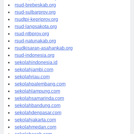
rsudkoja-jakarta.org
rsud-brebeskab.org
rsud-sulbarprov.org
rsudtpi-kepriprov.org
rsud-langsakota.org
rsud-ntbprov.org
rsud-natunakab.org
rsudkisaran-asahankab.org
rsud-indonesia.org
sekolahindonesia.id
sekolahjambi.com
sekolahriau.com
sekolahpalembang.com
sekolahlampung.com
sekolahsamarinda.com
sekolahbandung.com
sekolahdenpasar.com
sekolahjakarta.com
sekolahmedan.com