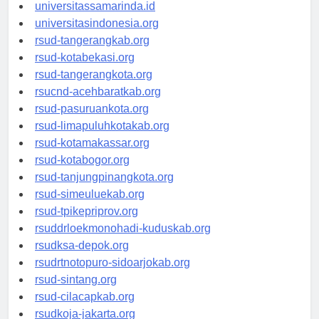
universitasjakarta.id
universitassamarinda.id
universitasindonesia.org
rsud-tangerangkab.org
rsud-kotabekasi.org
rsud-tangerangkota.org
rsucnd-acehbaratkab.org
rsud-pasuruankota.org
rsud-limapuluhkotakab.org
rsud-kotamakassar.org
rsud-kotabogor.org
rsud-tanjungpinangkota.org
rsud-simeuluekab.org
rsud-tpikepriprov.org
rsuddrloekmonohadi-kuduskab.org
rsudksa-depok.org
rsudrtnotopuro-sidoarjokab.org
rsud-sintang.org
rsud-cilacapkab.org