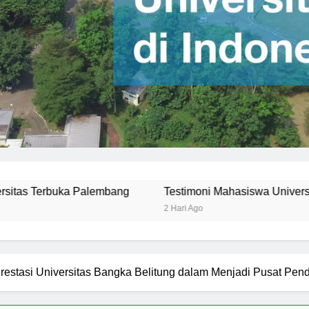
Testimoni Mahasiswa Universitas Terbuka Palembang
2 Hari Ago
restasi Universitas Bangka Belitung dalam Menjadi Pusat Pen