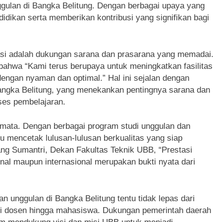
ggulan di Bangka Belitung. Dengan berbagai upaya yang
idikan serta memberikan kontribusi yang signifikan bagi
asi adalah dukungan sarana dan prasarana yang memadai.
bahwa “Kami terus berupaya untuk meningkatkan fasilitas
dengan nyaman dan optimal.” Hal ini sejalan dengan
Bangka Belitung, yang menekankan pentingnya sarana dan
es pembelajaran.
 mata. Dengan berbagai program studi unggulan dan
 mencetak lulusan-lulusan berkualitas yang siap
bang Sumantri, Dekan Fakultas Teknik UBB, “Prestasi
al maupun internasional merupakan bukti nyata dari
 unggulan di Bangka Belitung tentu tidak lepas dari
ari dosen hingga mahasiswa. Dukungan pemerintah daerah