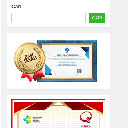
Cari
CARI