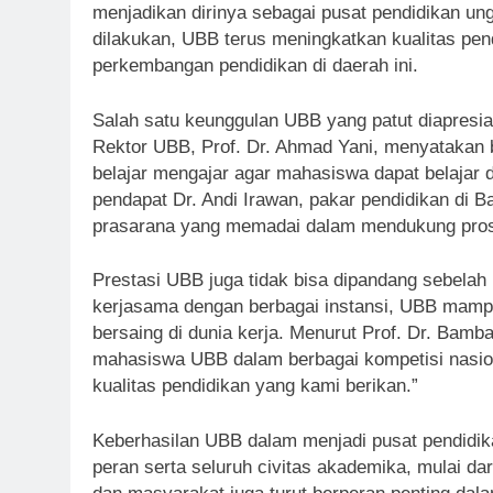
menjadikan dirinya sebagai pusat pendidikan un
dilakukan, UBB terus meningkatkan kualitas pend
perkembangan pendidikan di daerah ini.
Salah satu keunggulan UBB yang patut diapresi
Rektor UBB, Prof. Dr. Ahmad Yani, menyatakan 
belajar mengajar agar mahasiswa dapat belajar 
pendapat Dr. Andi Irawan, pakar pendidikan di 
prasarana yang memadai dalam mendukung pros
Prestasi UBB juga tidak bisa dipandang sebelah
kerjasama dengan berbagai instansi, UBB mampu
bersaing di dunia kerja. Menurut Prof. Dr. Bam
mahasiswa UBB dalam berbagai kompetisi nasion
kualitas pendidikan yang kami berikan.”
Keberhasilan UBB dalam menjadi pusat pendidikan
peran serta seluruh civitas akademika, mulai d