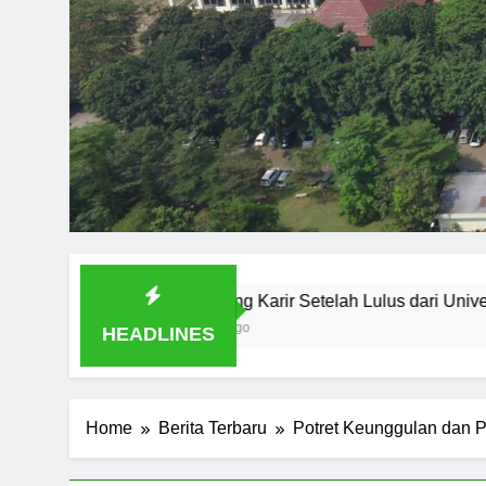
eluang Karir Setelah Lulus dari Universitas Terbuka Palembang
Hari Ago
HEADLINES
Home
Berita Terbaru
Potret Keunggulan dan P