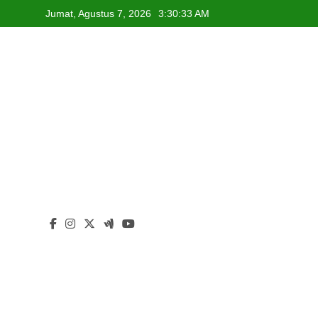
Skip
Jumat, Agustus 7, 2026
3:30:35 AM
to
content