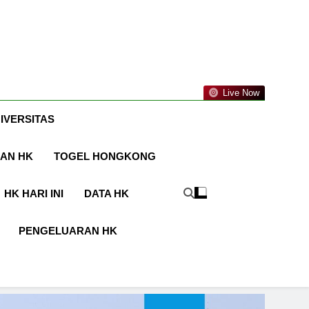
Live Now
IVERSITAS
AN HK
TOGEL HONGKONG
HK HARI INI
DATA HK
PENGELUARAN HK