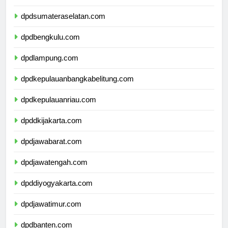
dpdjambi.com
dpdsumateraselatan.com
dpdbengkulu.com
dpdlampung.com
dpdkepulauanbangkabelitung.com
dpdkepulauanriau.com
dpddkijakarta.com
dpdjawabarat.com
dpdjawatengah.com
dpddiyogyakarta.com
dpdjawatimur.com