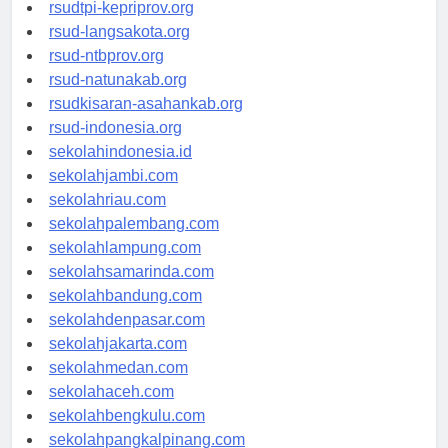
rsud-sulbarprov.org
rsudtpi-kepriprov.org
rsud-langsakota.org
rsud-ntbprov.org
rsud-natunakab.org
rsudkisaran-asahankab.org
rsud-indonesia.org
sekolahindonesia.id
sekolahjambi.com
sekolahriau.com
sekolahpalembang.com
sekolahlampung.com
sekolahsamarinda.com
sekolahbandung.com
sekolahdenpasar.com
sekolahjakarta.com
sekolahmedan.com
sekolahaceh.com
sekolahbengkulu.com