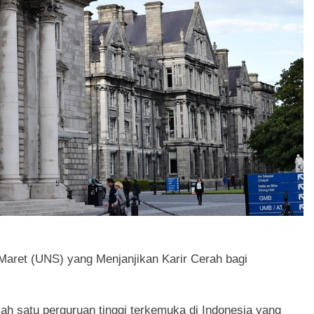
Maret (UNS) yang Menjanjikan Karir Cerah bagi
h satu perguruan tinggi terkemuka di Indonesia yang