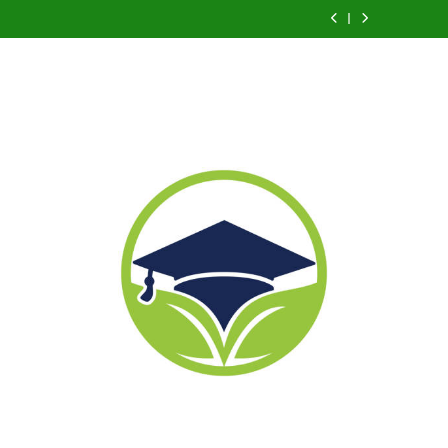
Universitas
di
Efektif
Setelah
Universitas
di
Efektif
Karir
Mahasiswa
Terbuka
Universitas
di
Lulus
Terbuka
Universitas
di
Setelah
Universitas
Palembang
Terbuka
Universitas
dari
Palembang
Terbuka
Universitas
Lulus
Terbuka
Palembang
Terbuka
Universitas
Palembang
Terbuka
dari
Palembang
Palembang
Terbuka
Palembang
Universitas
Palembang
Terbuka
Palembang