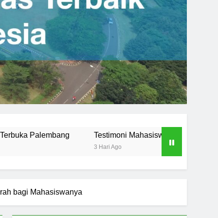
Testimoni Mahasiswa Universitas Terbuka Palembang
U
3 Hari Ago
4 
Cerah bagi Mahasiswanya