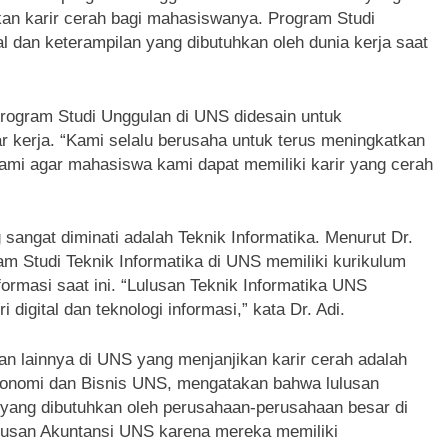
kan karir cerah bagi mahasiswanya. Program Studi
l dan keterampilan yang dibutuhkan oleh dunia kerja saat
rogram Studi Unggulan di UNS didesain untuk
r kerja. “Kami selalu berusaha untuk terus meningkatkan
kami agar mahasiswa kami dapat memiliki karir yang cerah
sangat diminati adalah Teknik Informatika. Menurut Dr.
m Studi Teknik Informatika di UNS memiliki kurikulum
ormasi saat ini. “Lulusan Teknik Informatika UNS
i digital dan teknologi informasi,” kata Dr. Adi.
an lainnya di UNS yang menjanjikan karir cerah adalah
Ekonomi dan Bisnis UNS, mengatakan bahwa lulusan
 yang dibutuhkan oleh perusahaan-perusahaan besar di
lusan Akuntansi UNS karena mereka memiliki