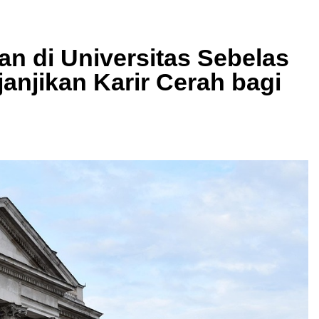
n di Universitas Sebelas
anjikan Karir Cerah bagi