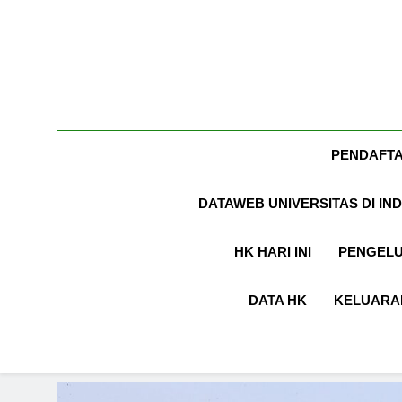
PENDAFT
DATAWEB UNIVERSITAS DI IN
HK HARI INI
PENGEL
DATA HK
KELUARA