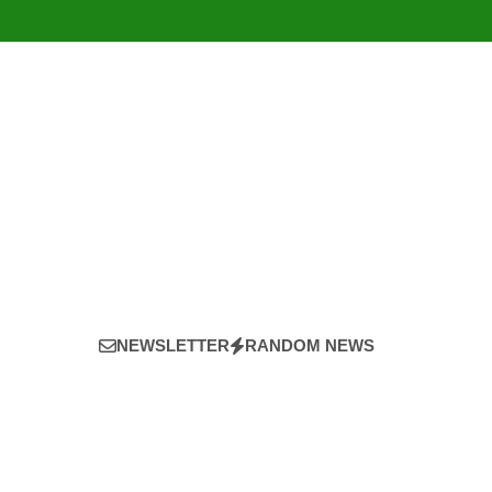
NEWSLETTER
RANDOM NEWS