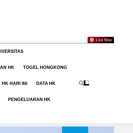
Live Now
IVERSITAS
AN HK
TOGEL HONGKONG
HK HARI INI
DATA HK
PENGELUARAN HK