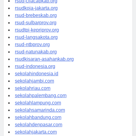
rsud-cilacapkab.org
rsudkoja-jakarta.org
rsud-brebeskab.org
rsud-sulbarprov.org
rsudtpi-kepriprov.org
rsud-langsakota.org
rsud-ntbprov.org
rsud-natunakab.org
rsudkisaran-asahankab.org
rsud-indonesia.org
sekolahindonesia.id
sekolahjambi.com
sekolahriau.com
sekolahpalembang.com
sekolahlampung.com
sekolahsamarinda.com
sekolahbandung.com
sekolahdenpasar.com