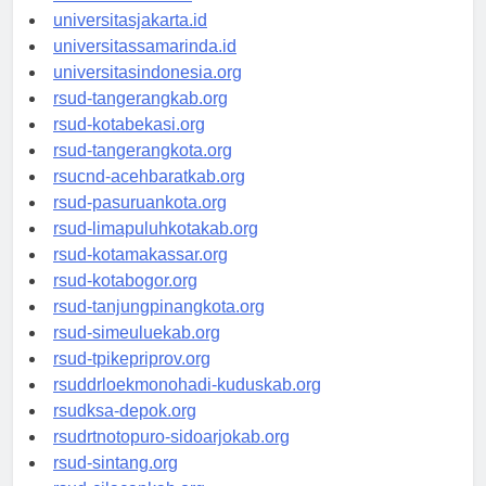
universitassalor.id
universitasjakarta.id
universitassamarinda.id
universitasindonesia.org
rsud-tangerangkab.org
rsud-kotabekasi.org
rsud-tangerangkota.org
rsucnd-acehbaratkab.org
rsud-pasuruankota.org
rsud-limapuluhkotakab.org
rsud-kotamakassar.org
rsud-kotabogor.org
rsud-tanjungpinangkota.org
rsud-simeuluekab.org
rsud-tpikepriprov.org
rsuddrloekmonohadi-kuduskab.org
rsudksa-depok.org
rsudrtnotopuro-sidoarjokab.org
rsud-sintang.org