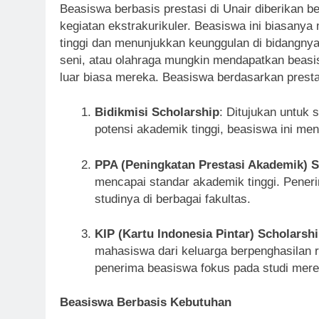
Beasiswa berbasis prestasi di Unair diberikan b
kegiatan ekstrakurikuler. Beasiswa ini biasan
tinggi dan menunjukkan keunggulan di bidangnya
seni, atau olahraga mungkin mendapatkan beasi
luar biasa mereka. Beasiswa berdasarkan presta
Bidikmisi Scholarship
: Ditujukan untuk
potensi akademik tinggi, beasiswa ini me
PPA (Peningkatan Prestasi Akademik) S
mencapai standar akademik tinggi. Pene
studinya di berbagai fakultas.
KIP (Kartu Indonesia Pintar) Scholarsh
mahasiswa dari keluarga berpenghasilan 
penerima beasiswa fokus pada studi merek
Beasiswa Berbasis Kebutuhan