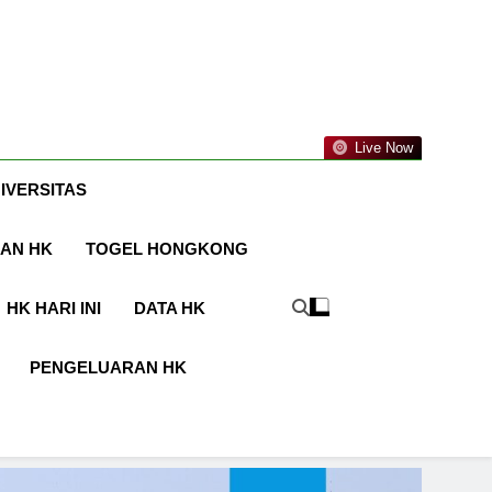
Live Now
IVERSITAS
AN HK
TOGEL HONGKONG
HK HARI INI
DATA HK
PENGELUARAN HK