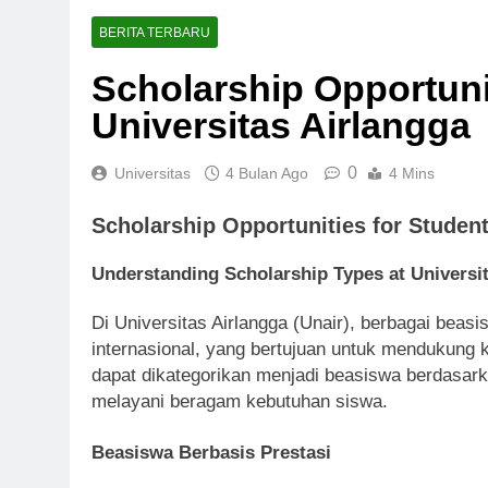
BERITA TERBARU
Scholarship Opportunit
Universitas Airlangga
0
Universitas
4 Bulan Ago
4 Mins
Scholarship Opportunities for Student
Understanding Scholarship Types at Universi
Di Universitas Airlangga (Unair), berbagai bea
internasional, yang bertujuan untuk mendukung
dapat dikategorikan menjadi beasiswa berdasar
melayani beragam kebutuhan siswa.
Beasiswa Berbasis Prestasi