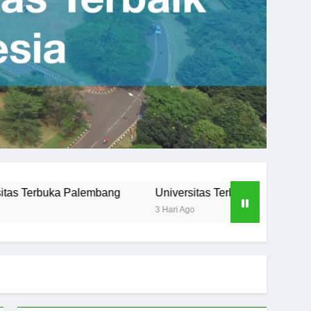
ng
Universitas Terbuka Palembang: Solusi Pendidikan u
3 Hari Ago