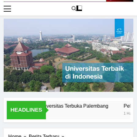
Live Now
ar Efektif di Universitas Terbuka Palembang
Peluang Kari
HEADLINES
1 Hari Ago