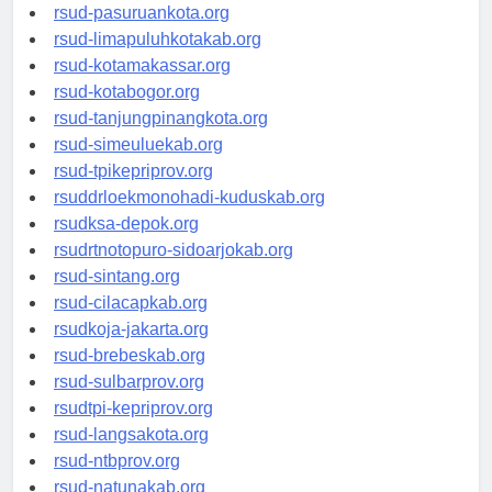
rsucnd-acehbaratkab.org
rsud-pasuruankota.org
rsud-limapuluhkotakab.org
rsud-kotamakassar.org
rsud-kotabogor.org
rsud-tanjungpinangkota.org
rsud-simeuluekab.org
rsud-tpikepriprov.org
rsuddrloekmonohadi-kuduskab.org
rsudksa-depok.org
rsudrtnotopuro-sidoarjokab.org
rsud-sintang.org
rsud-cilacapkab.org
rsudkoja-jakarta.org
rsud-brebeskab.org
rsud-sulbarprov.org
rsudtpi-kepriprov.org
rsud-langsakota.org
rsud-ntbprov.org