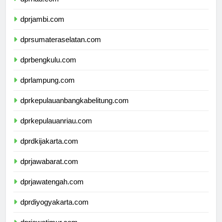
dprriau.com
dprjambi.com
dprsumateraselatan.com
dprbengkulu.com
dprlampung.com
dprkepulauanbangkabelitung.com
dprkepulauanriau.com
dprdkijakarta.com
dprjawabarat.com
dprjawatengah.com
dprdiyogyakarta.com