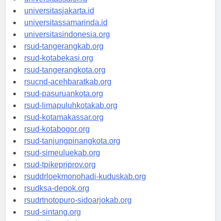
universitassalor.id
universitasjakarta.id
universitassamarinda.id
universitasindonesia.org
rsud-tangerangkab.org
rsud-kotabekasi.org
rsud-tangerangkota.org
rsucnd-acehbaratkab.org
rsud-pasuruankota.org
rsud-limapuluhkotakab.org
rsud-kotamakassar.org
rsud-kotabogor.org
rsud-tanjungpinangkota.org
rsud-simeuluekab.org
rsud-tpikepriprov.org
rsuddrloekmonohadi-kuduskab.org
rsudksa-depok.org
rsudrtnotopuro-sidoarjokab.org
rsud-sintang.org