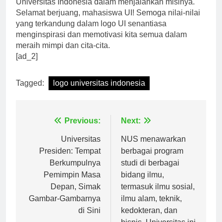
Universitas Indonesia dalam menjalankan misinya.
Selamat berjuang, mahasiswa UI! Semoga nilai-nilai
yang terkandung dalam logo UI senantiasa
menginspirasi dan memotivasi kita semua dalam
meraih mimpi dan cita-cita.
[ad_2]
Tagged:
logo universitas indonesia
Navigasi
Previous:
Next:
pos
Universitas
NUS menawarkan
Presiden: Tempat
berbagai program
Berkumpulnya
studi di berbagai
Pemimpin Masa
bidang ilmu,
Depan, Simak
termasuk ilmu sosial,
Gambar-Gambarnya
ilmu alam, teknik,
di Sini
kedokteran, dan