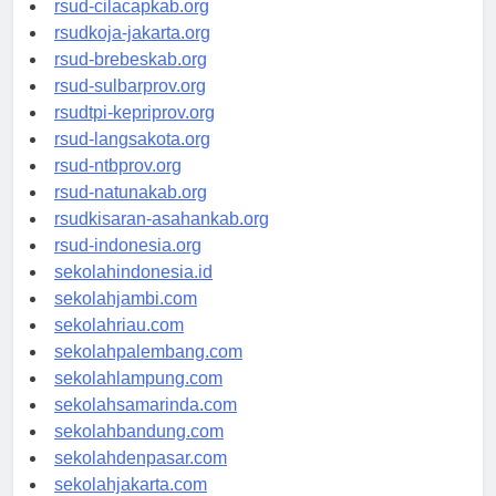
rsud-cilacapkab.org
rsudkoja-jakarta.org
rsud-brebeskab.org
rsud-sulbarprov.org
rsudtpi-kepriprov.org
rsud-langsakota.org
rsud-ntbprov.org
rsud-natunakab.org
rsudkisaran-asahankab.org
rsud-indonesia.org
sekolahindonesia.id
sekolahjambi.com
sekolahriau.com
sekolahpalembang.com
sekolahlampung.com
sekolahsamarinda.com
sekolahbandung.com
sekolahdenpasar.com