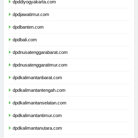
dpddiyogyakarta.com
dpdjawatimur.com
dpdbanten.com
dpdbali.com
dpdnusatenggarabarat.com
dpdnusatenggaratimur.com
dpdkalimantanbarat.com
dpdkalimantantengah.com
dpdkalimantanselatan.com
dpdkalimantantimur.com
dpdkalimantanutara.com