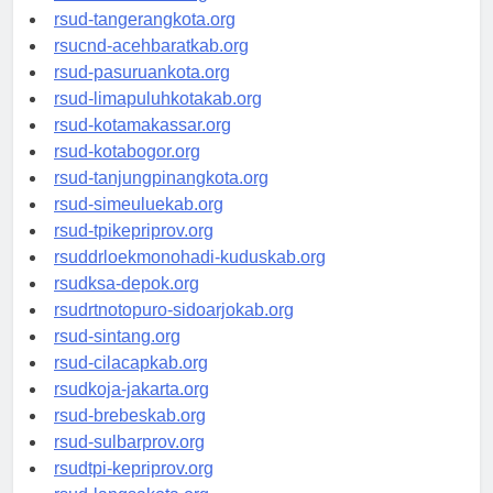
rsud-kotabekasi.org
rsud-tangerangkota.org
rsucnd-acehbaratkab.org
rsud-pasuruankota.org
rsud-limapuluhkotakab.org
rsud-kotamakassar.org
rsud-kotabogor.org
rsud-tanjungpinangkota.org
rsud-simeuluekab.org
rsud-tpikepriprov.org
rsuddrloekmonohadi-kuduskab.org
rsudksa-depok.org
rsudrtnotopuro-sidoarjokab.org
rsud-sintang.org
rsud-cilacapkab.org
rsudkoja-jakarta.org
rsud-brebeskab.org
rsud-sulbarprov.org
rsudtpi-kepriprov.org