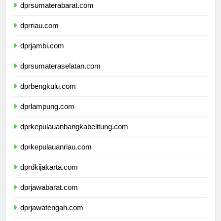
dprsumaterabarat.com
dprriau.com
dprjambi.com
dprsumateraselatan.com
dprbengkulu.com
dprlampung.com
dprkepulauanbangkabelitung.com
dprkepulauanriau.com
dprdkijakarta.com
dprjawabarat.com
dprjawatengah.com