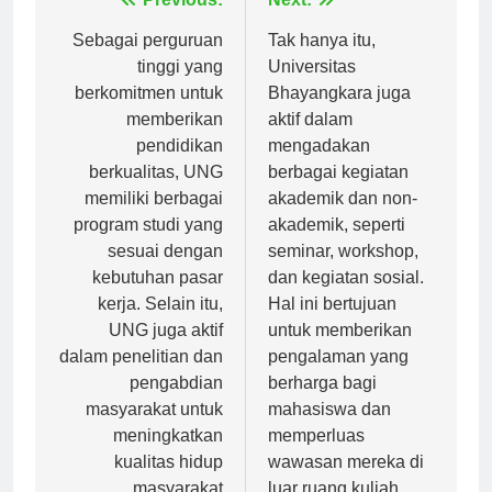
Navigasi
Previous:
Next:
pos
Sebagai perguruan
Tak hanya itu,
tinggi yang
Universitas
berkomitmen untuk
Bhayangkara juga
memberikan
aktif dalam
pendidikan
mengadakan
berkualitas, UNG
berbagai kegiatan
memiliki berbagai
akademik dan non-
program studi yang
akademik, seperti
sesuai dengan
seminar, workshop,
kebutuhan pasar
dan kegiatan sosial.
kerja. Selain itu,
Hal ini bertujuan
UNG juga aktif
untuk memberikan
dalam penelitian dan
pengalaman yang
pengabdian
berharga bagi
masyarakat untuk
mahasiswa dan
meningkatkan
memperluas
kualitas hidup
wawasan mereka di