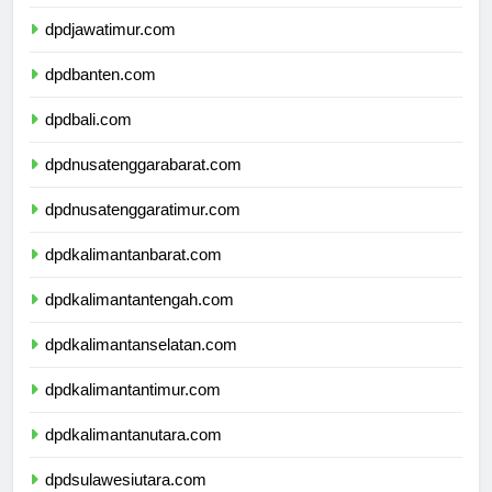
dpddiyogyakarta.com
dpdjawatimur.com
dpdbanten.com
dpdbali.com
dpdnusatenggarabarat.com
dpdnusatenggaratimur.com
dpdkalimantanbarat.com
dpdkalimantantengah.com
dpdkalimantanselatan.com
dpdkalimantantimur.com
dpdkalimantanutara.com