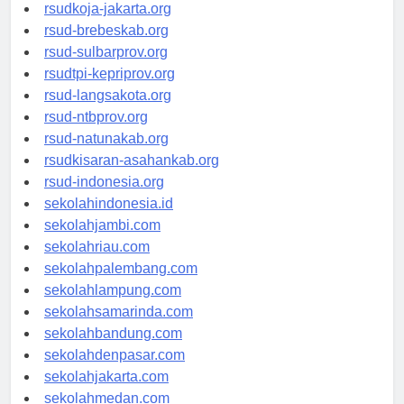
rsud-cilacapkab.org
rsudkoja-jakarta.org
rsud-brebeskab.org
rsud-sulbarprov.org
rsudtpi-kepriprov.org
rsud-langsakota.org
rsud-ntbprov.org
rsud-natunakab.org
rsudkisaran-asahankab.org
rsud-indonesia.org
sekolahindonesia.id
sekolahjambi.com
sekolahriau.com
sekolahpalembang.com
sekolahlampung.com
sekolahsamarinda.com
sekolahbandung.com
sekolahdenpasar.com
sekolahjakarta.com