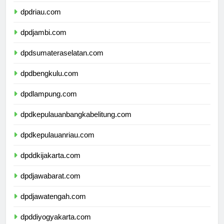
dpdsumaterabarat.com
dpdriau.com
dpdjambi.com
dpdsumateraselatan.com
dpdbengkulu.com
dpdlampung.com
dpdkepulauanbangkabelitung.com
dpdkepulauanriau.com
dpddkijakarta.com
dpdjawabarat.com
dpdjawatengah.com