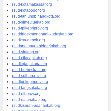
rsud-limapuluhkotakab.org
rsud-kotamakassar.org
rsud-kotabogor.org
rsud-tanjungpinangkota.org
rsud-simeuluekab.org
rsud-tpikepriprov.org
rsuddrloekmonohadi-kuduskab.org
rsudksa-depok.org
rsudrtnotopuro-sidoarjokab.org
rsud-sintang.org
rsud-cilacapkab.org
rsudkoja-jakarta.org
rsud-brebeskab.org
rsud-sulbarprov.org
rsudtpi-kepriprov.org
rsud-langsakota.org
rsud-ntbprov.org
rsud-natunakab.org
rsudkisaran-asahankab.org