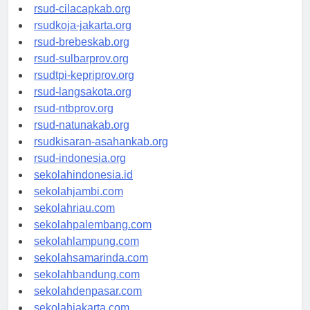
rsud-sintang.org
rsud-cilacapkab.org
rsudkoja-jakarta.org
rsud-brebeskab.org
rsud-sulbarprov.org
rsudtpi-kepriprov.org
rsud-langsakota.org
rsud-ntbprov.org
rsud-natunakab.org
rsudkisaran-asahankab.org
rsud-indonesia.org
sekolahindonesia.id
sekolahjambi.com
sekolahriau.com
sekolahpalembang.com
sekolahlampung.com
sekolahsamarinda.com
sekolahbandung.com
sekolahdenpasar.com