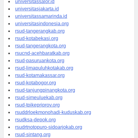
universitassalor.id
universitasjakarta.id
universitassamarinda.id
universitasindonesia.org
rsud-tangerangkab.org
rsud-kotabekasi.org
rsud-tangerangkota.org
rsucnd-acehbaratkab.org
rsud-pasuruankota.org
rsud-limapuluhkotakab.org
rsud-kotamakassar.org
rsud-kotabogor.org
rsud-tanjungpinangkota.org
rsud-simeuluekab.org
rsud-tpikepriprov.org
rsuddrloekmonohadi-kuduskab.org
rsudksa-depok.org
rsudrtnotopuro-sidoarjokab.org