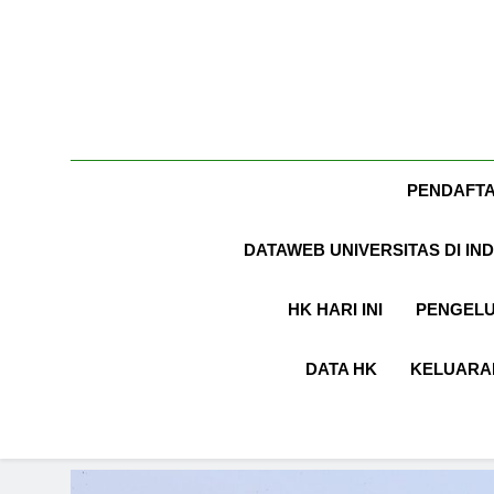
PENDAFT
DATAWEB UNIVERSITAS DI IN
HK HARI INI
PENGEL
DATA HK
KELUARA