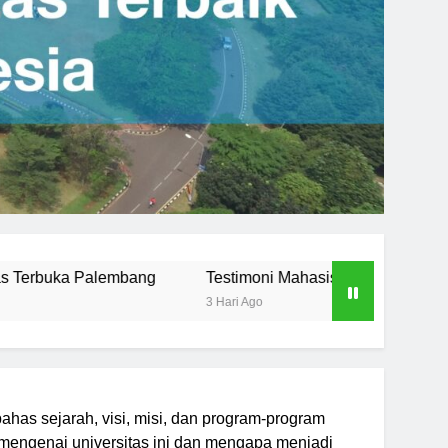
Testimoni Mahasiswa Universitas Terbuka Palembang
3 Hari Ago
ahas sejarah, visi, misi, dan program-program
mengenai universitas ini dan mengapa menjadi