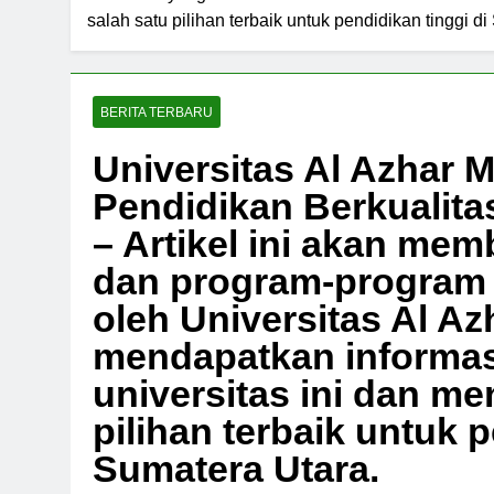
salah satu pilihan terbaik untuk pendidikan tinggi d
BERITA TERBARU
Universitas Al Azhar
Pendidikan Berkualita
– Artikel ini akan memb
dan program-program 
oleh Universitas Al A
mendapatkan informas
universitas ini dan m
pilihan terbaik untuk p
Sumatera Utara.