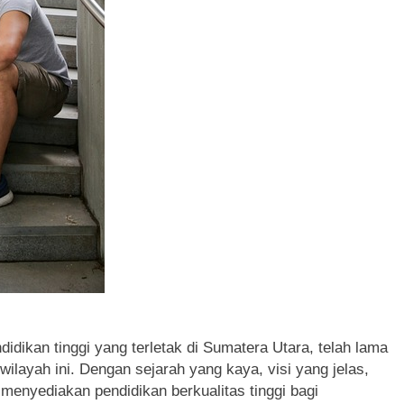
didikan tinggi yang terletak di Sumatera Utara, telah lama
 wilayah ini. Dengan sejarah yang kaya, visi yang jelas,
l menyediakan pendidikan berkualitas tinggi bagi