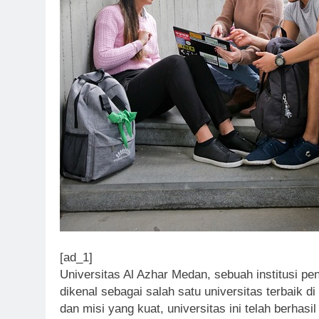
[ad_1]
Universitas Al Azhar Medan, sebuah institusi pen
dikenal sebagai salah satu universitas terbaik di
dan misi yang kuat, universitas ini telah berhasi