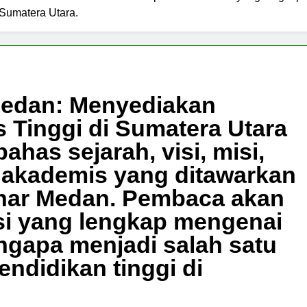
i Sumatera Utara.
 Medan: Menyediakan
s Tinggi di Sumatera Utara
ahas sejarah, visi, misi,
akademis yang ditawarkan
zhar Medan. Pembaca akan
i yang lengkap mengenai
engapa menjadi salah satu
endidikan tinggi di