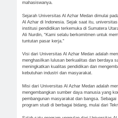
mahasiswanya.
Sejarah Universitas Al Azhar Medan dimulai pada 
Al Azhar di Indonesia. Sejak saat itu, universit
institusi pendidikan terkemuka di Sumatera Utar
Ali Nurdin, “Kami selalu berkomitmen untuk mem
tuntutan pasar kerja.”
Visi dari Universitas Al Azhar Medan adalah me
menghasilkan lulusan berkualitas dan berdaya sai
meningkatkan kualitas pendidikan dan mengem
kebutuhan industri dan masyarakat.
Misi dari Universitas Al Azhar Medan adalah men
mengembangkan sumber daya manusia yang kompe
pembangunan masyarakat dan bangsa. Sebagai ba
program studi di berbagai bidang, mulai dari T
Salah satu program unggulan dari Universitas Al