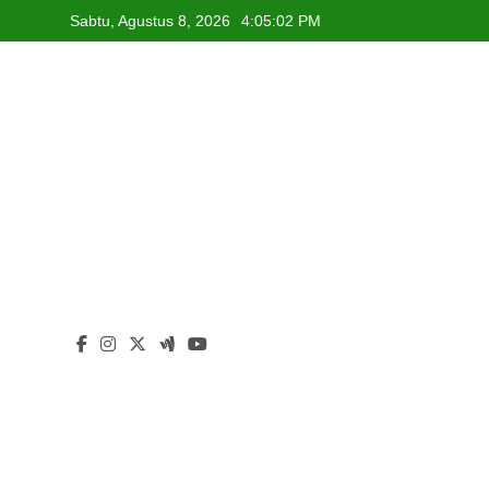
Skip
Sabtu, Agustus 8, 2026
4:05:04 PM
to
content