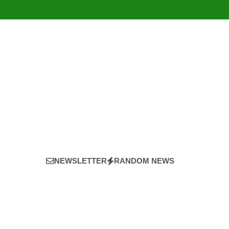
NEWSLETTER
RANDOM NEWS