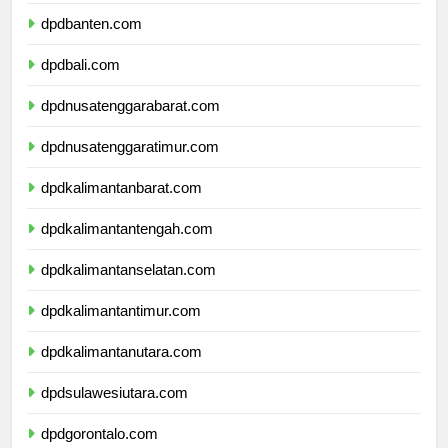
dpdjawatimur.com
dpdbanten.com
dpdbali.com
dpdnusatenggarabarat.com
dpdnusatenggaratimur.com
dpdkalimantanbarat.com
dpdkalimantantengah.com
dpdkalimantanselatan.com
dpdkalimantantimur.com
dpdkalimantanutara.com
dpdsulawesiutara.com