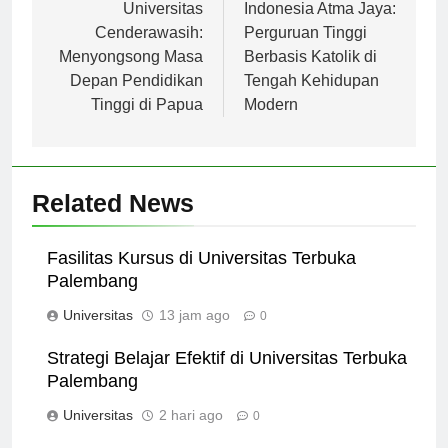
pos
Sejarah dan Profil
Universitas Katolik
Universitas
Indonesia Atma Jaya:
Cenderawasih:
Perguruan Tinggi
Menyongsong Masa
Berbasis Katolik di
Depan Pendidikan
Tengah Kehidupan
Tinggi di Papua
Modern
Related News
Fasilitas Kursus di Universitas Terbuka
Palembang
Universitas
13 jam ago
0
Strategi Belajar Efektif di Universitas Terbuka
Palembang
Universitas
2 hari ago
0