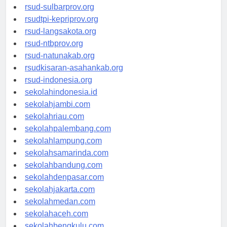
rsud-brebeskab.org
rsud-sulbarprov.org
rsudtpi-kepriprov.org
rsud-langsakota.org
rsud-ntbprov.org
rsud-natunakab.org
rsudkisaran-asahankab.org
rsud-indonesia.org
sekolahindonesia.id
sekolahjambi.com
sekolahriau.com
sekolahpalembang.com
sekolahlampung.com
sekolahsamarinda.com
sekolahbandung.com
sekolahdenpasar.com
sekolahjakarta.com
sekolahmedan.com
sekolahaceh.com