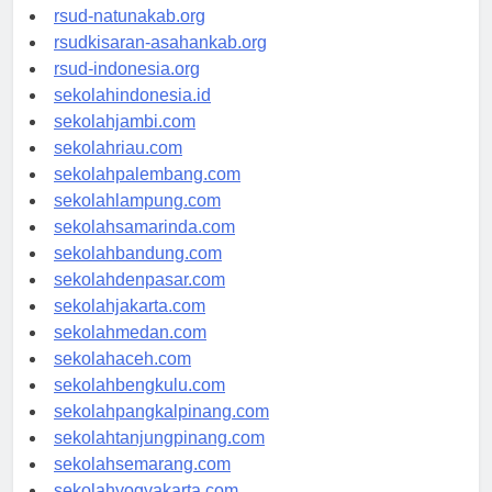
rsud-ntbprov.org
rsud-natunakab.org
rsudkisaran-asahankab.org
rsud-indonesia.org
sekolahindonesia.id
sekolahjambi.com
sekolahriau.com
sekolahpalembang.com
sekolahlampung.com
sekolahsamarinda.com
sekolahbandung.com
sekolahdenpasar.com
sekolahjakarta.com
sekolahmedan.com
sekolahaceh.com
sekolahbengkulu.com
sekolahpangkalpinang.com
sekolahtanjungpinang.com
sekolahsemarang.com