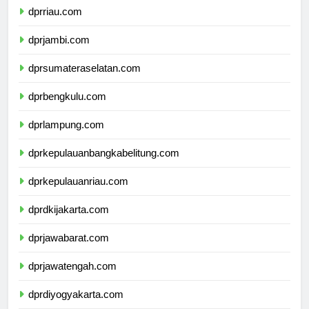
dprriau.com
dprjambi.com
dprsumateraselatan.com
dprbengkulu.com
dprlampung.com
dprkepulauanbangkabelitung.com
dprkepulauanriau.com
dprdkijakarta.com
dprjawabarat.com
dprjawatengah.com
dprdiyogyakarta.com