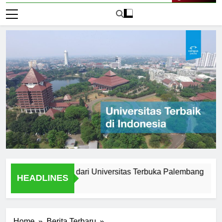
Live Now
 Setelah Lulus dari Universitas Terbuka Palembang
Test
HEADLINES
2 Hari