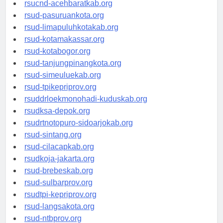
rsud-tangerangkota.org
rsucnd-acehbaratkab.org
rsud-pasuruankota.org
rsud-limapuluhkotakab.org
rsud-kotamakassar.org
rsud-kotabogor.org
rsud-tanjungpinangkota.org
rsud-simeuluekab.org
rsud-tpikepriprov.org
rsuddrloekmonohadi-kuduskab.org
rsudksa-depok.org
rsudrtnotopuro-sidoarjokab.org
rsud-sintang.org
rsud-cilacapkab.org
rsudkoja-jakarta.org
rsud-brebeskab.org
rsud-sulbarprov.org
rsudtpi-kepriprov.org
rsud-langsakota.org