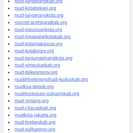
rsud-tangerangkab.org
rsud-kotabekasi.org
rsud-tangerangkota.org
rsucnd-acehbaratkab.org
rsud-pasuruankota.org
rsud-limapuluhkotakab.org
rsud-kotamakassar.org
rsud-kotabogor.org
rsud-tanjungpinangkota.org
rsud-simeuluekab.org
rsud-tpikepriprov.org
rsuddrloekmonohadi-kuduskab.org
rsudksa-depok.org
rsudrtnotopuro-sidoarjokab.org
rsud-sintang.org
rsud-cilacapkab.org
rsudkoja-jakarta.org
rsud-brebeskab.org