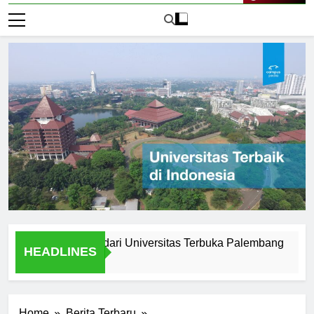
Live Now
Setelah Lulus dari Universitas Terbuka Palembang
Testi
HEADLINES
1 Hari A