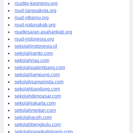
rsud-sulbarprov.org
rsudtpi-kepriprov.org
rsud-langsakota.org
rsud-ntbprov.org
rsud-natunakab.org
rsudkisaran-asahankab.org
rsud-indonesia.org
sekolahindonesia.id
sekolahjambi.com
sekolahriau.com
sekolahpalembang.com
sekolahlampung.com
sekolahsamarinda.com
sekolahbandung.com
sekolahdenpasar.com
sekolahjakarta.com
sekolahmedan.com
sekolahaceh.com
sekolahbengkulu.com