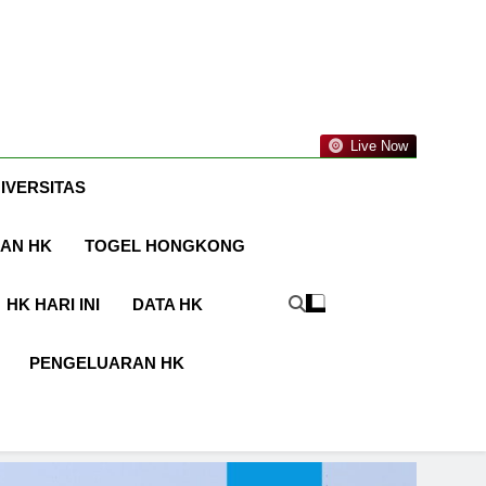
Live Now
IVERSITAS
AN HK
TOGEL HONGKONG
HK HARI INI
DATA HK
PENGELUARAN HK