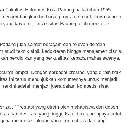
inya Fakultas Hukum di Kota Padang pada tahun 1955.
ai mengembangkan berbagai program studi lainnya seperti
h yang kaya ini, Universitas Padang telah mencetak
s Padang juga sangat beragam dan relevan dengan
am studi teknik sipil, kedokteran hingga manajemen bisnis,
rikan pendidikan yang berkualitas kepada mahasiswanya.
iacungi jempol. Dengan berbagai prestasi yang diraih baik
rsitas ini terus menunjukkan komitmennya untuk menjadi
i terkini adalah menjadi juara dalam kompetisi riset
srizal, “Prestasi yang diraih oleh mahasiswa dan dosen
eras dan dedikasi yang tinggi. Kami terus berupaya untuk
 guna mencetak lulusan yang berkualitas dan siap