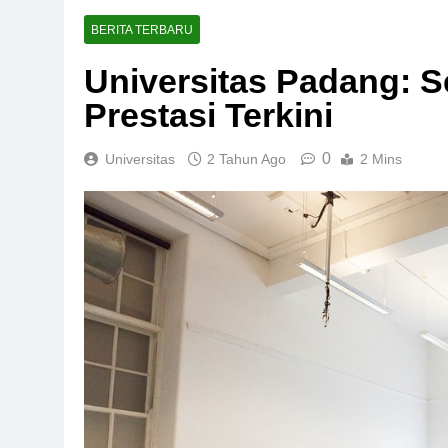
BERITA TERBARU
Universitas Padang: S
Prestasi Terkini
0
Universitas
2 Tahun Ago
2 Mins