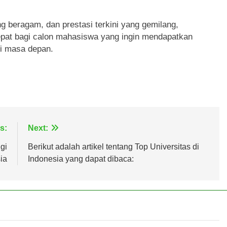
g beragam, dan prestasi terkini yang gemilang,
tepat bagi calon mahasiswa yang ingin mendapatkan
di masa depan.
s:
Next:
gi
Berikut adalah artikel tentang Top Universitas di
ia
Indonesia yang dapat dibaca: