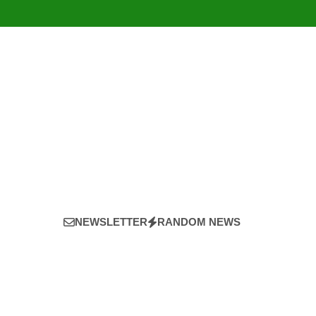
NEWSLETTER
RANDOM NEWS