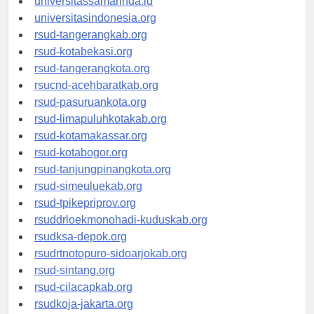
universitassamarinda.id
universitasindonesia.org
rsud-tangerangkab.org
rsud-kotabekasi.org
rsud-tangerangkota.org
rsucnd-acehbaratkab.org
rsud-pasuruankota.org
rsud-limapuluhkotakab.org
rsud-kotamakassar.org
rsud-kotabogor.org
rsud-tanjungpinangkota.org
rsud-simeuluekab.org
rsud-tpikepriprov.org
rsuddrloekmonohadi-kuduskab.org
rsudksa-depok.org
rsudrtnotopuro-sidoarjokab.org
rsud-sintang.org
rsud-cilacapkab.org