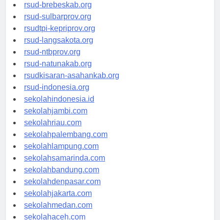
rsudkoja-jakarta.org
rsud-brebeskab.org
rsud-sulbarprov.org
rsudtpi-kepriprov.org
rsud-langsakota.org
rsud-ntbprov.org
rsud-natunakab.org
rsudkisaran-asahankab.org
rsud-indonesia.org
sekolahindonesia.id
sekolahjambi.com
sekolahriau.com
sekolahpalembang.com
sekolahlampung.com
sekolahsamarinda.com
sekolahbandung.com
sekolahdenpasar.com
sekolahjakarta.com
sekolahmedan.com