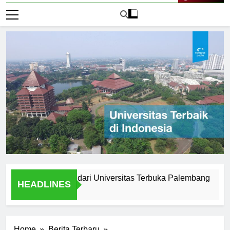
Live Now
Setelah Lulus dari Universitas Terbuka Palembang
Testi
HEADLINES
2 Hari 