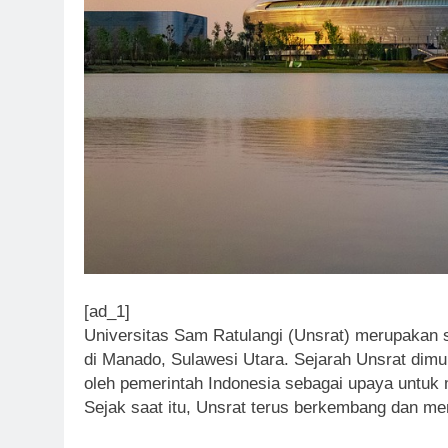
[ad_1]
Universitas Sam Ratulangi (Unsrat) merupakan sa
di Manado, Sulawesi Utara. Sejarah Unsrat dimula
oleh pemerintah Indonesia sebagai upaya untuk m
Sejak saat itu, Unsrat terus berkembang dan men