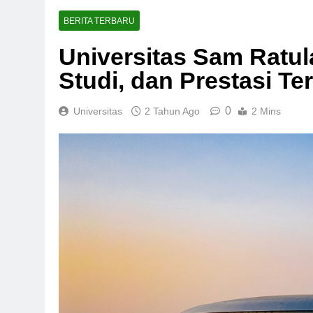
BERITA TERBARU
Universitas Sam Ratul
Studi, dan Prestasi Ter
0
Universitas
2 Tahun Ago
2 Mins