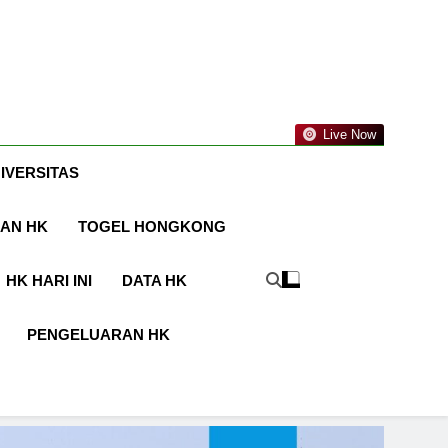
Live Now
IVERSITAS
AN HK
TOGEL HONGKONG
HK HARI INI
DATA HK
PENGELUARAN HK