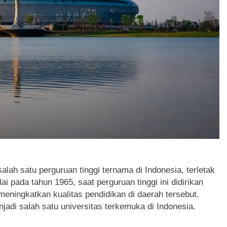
lah satu perguruan tinggi ternama di Indonesia, terletak
i pada tahun 1965, saat perguruan tinggi ini didirikan
eningkatkan kualitas pendidikan di daerah tersebut.
jadi salah satu universitas terkemuka di Indonesia.