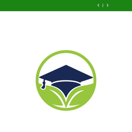
Universitas
Bagaimana
di
Setelah
Universitas
Palembang:
di
Setelah
Universitas
Terbuka
Mendaftar
Universitas
Lulus
Terbuka
Solusi
Universitas
Lulus
Terbuka
Palembang:
di
Terbuka
dari
Palembang
Pendidikan
Terbuka
dari
Palembang
Solusi
Universitas
Palembang?
Universitas
untuk
Palembang?
Universitas
Pendidikan
Terbuka
Terbuka
Semua
Terbuka
untuk
Palembang?
Palembang
Palembang
Semua