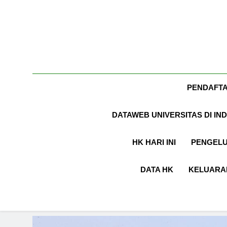
PENDAFT
DATAWEB UNIVERSITAS DI IN
HK HARI INI
PENGEL
DATA HK
KELUARA