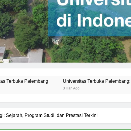
Universitas Terbuka Palembang: Solusi Pendidikan untuk 
3 Hari Ago
i: Sejarah, Program Studi, dan Prestasi Terkini