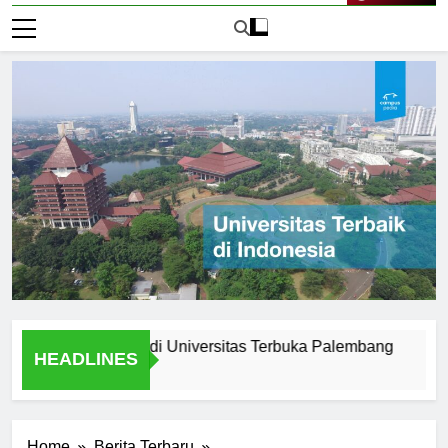
Live Now
h Jarak Jauh di Universitas Terbuka Palembang
Kegiata
HEADLINES
1 Hari Ag