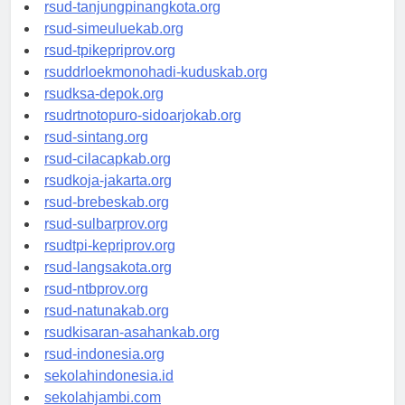
rsud-kotabogor.org
rsud-tanjungpinangkota.org
rsud-simeuluekab.org
rsud-tpikepriprov.org
rsuddrloekmonohadi-kuduskab.org
rsudksa-depok.org
rsudrtnotopuro-sidoarjokab.org
rsud-sintang.org
rsud-cilacapkab.org
rsudkoja-jakarta.org
rsud-brebeskab.org
rsud-sulbarprov.org
rsudtpi-kepriprov.org
rsud-langsakota.org
rsud-ntbprov.org
rsud-natunakab.org
rsudkisaran-asahankab.org
rsud-indonesia.org
sekolahindonesia.id