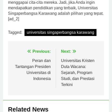
pilihan utama bagi para calon mahasiswa yang ingin
menggapai cita-cita mereka. Jadi, jika Anda ingin
mendapatkan pendidikan yang terbaik, Universitas
Singaperbangsa Karawang adalah pilihan yang tepat.
[ad_2]
Tagged:
universitas singaperbangsa karawang
Navigasi
Previous:
Next:
pos
Peran dan
Universitas Kristen
Tantangan Presiden
Duta Wacana:
Universitas di
Sejarah, Program
Indonesia
Studi, dan Prestasi
Terkini