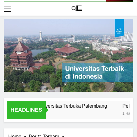
Live Now
ar Efektif di Universitas Terbuka Palembang
Peluang Karir
HEADLINES
1 Hari Ago