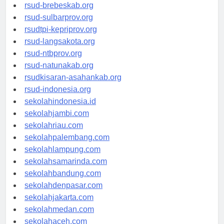
rsudkoja-jakarta.org
rsud-brebeskab.org
rsud-sulbarprov.org
rsudtpi-kepriprov.org
rsud-langsakota.org
rsud-ntbprov.org
rsud-natunakab.org
rsudkisaran-asahankab.org
rsud-indonesia.org
sekolahindonesia.id
sekolahjambi.com
sekolahriau.com
sekolahpalembang.com
sekolahlampung.com
sekolahsamarinda.com
sekolahbandung.com
sekolahdenpasar.com
sekolahjakarta.com
sekolahmedan.com