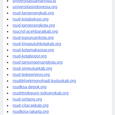
universitassamarinda.id
universitasindonesia.org
rsud-tangerangkab.org
rsud-kotabekasi.org
rsud-tangerangkota.org
rsucnd-acehbaratkab.org
rsud-pasuruankota.org
rsud-limapuluhkotakab.org
rsud-kotamakassar.org
rsud-kotabogor.org
rsud-tanjungpinangkota.org
rsud-simeuluekab.org
rsud-tpikepriprov.org
rsuddrloekmonohadi-kuduskab.org
rsudksa-depok.org
rsudrtnotopuro-sidoarjokab.org
rsud-sintang.org
rsud-cilacapkab.org