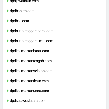
dpdjawatimur.com
dpdbanten.com
dpdbali.com
dpdnusatenggarabarat.com
dpdnusatenggaratimur.com
dpdkalimantanbarat.com
dpdkalimantantengah.com
dpdkalimantanselatan.com
dpdkalimantantimur.com
dpdkalimantanutara.com
dpdsulawesiutara.com