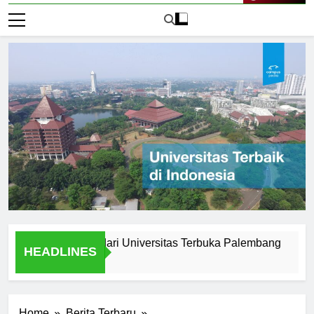
Live Now
etelah Lulus dari Universitas Terbuka Palembang
Testim
HEADLINES
2 Hari A