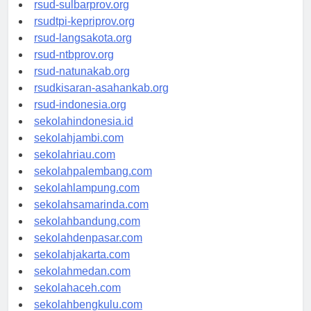
rsud-brebeskab.org
rsud-sulbarprov.org
rsudtpi-kepriprov.org
rsud-langsakota.org
rsud-ntbprov.org
rsud-natunakab.org
rsudkisaran-asahankab.org
rsud-indonesia.org
sekolahindonesia.id
sekolahjambi.com
sekolahriau.com
sekolahpalembang.com
sekolahlampung.com
sekolahsamarinda.com
sekolahbandung.com
sekolahdenpasar.com
sekolahjakarta.com
sekolahmedan.com
sekolahaceh.com