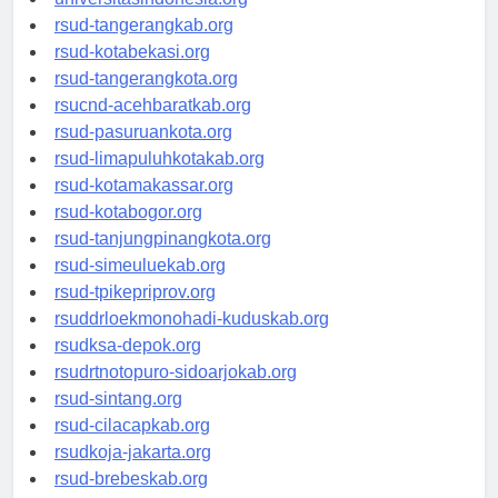
universitasindonesia.org
rsud-tangerangkab.org
rsud-kotabekasi.org
rsud-tangerangkota.org
rsucnd-acehbaratkab.org
rsud-pasuruankota.org
rsud-limapuluhkotakab.org
rsud-kotamakassar.org
rsud-kotabogor.org
rsud-tanjungpinangkota.org
rsud-simeuluekab.org
rsud-tpikepriprov.org
rsuddrloekmonohadi-kuduskab.org
rsudksa-depok.org
rsudrtnotopuro-sidoarjokab.org
rsud-sintang.org
rsud-cilacapkab.org
rsudkoja-jakarta.org