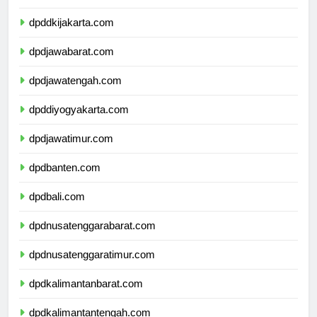
dpdkepulauanriau.com
dpddkijakarta.com
dpdjawabarat.com
dpdjawatengah.com
dpddiyogyakarta.com
dpdjawatimur.com
dpdbanten.com
dpdbali.com
dpdnusatenggarabarat.com
dpdnusatenggaratimur.com
dpdkalimantanbarat.com