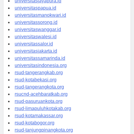
universitasjayapura.id
universitaspapua.id
universitasmanokwari.id
universitassorong.id
universitaswanggar.id
universitaswalesi.id
universitassalor.id
universitasjakarta.id
universitassamarinda.id
universitasindonesia.org
rsud-tangerangkab.org
rsud-kotabekasi.org
rsud-tangerangkota.org
rsucnd-acehbaratkab.org
rsud-pasuruankota.org
rsud-limapuluhkotakab.org
rsud-kotamakassar.org
rsud-kotabogor.org