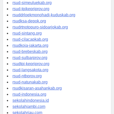
rsud-tanjungpinangkota.org
rsud-simeuluekab.org
rsud-tpikepriprov.org
rsuddrloekmonohadi-kuduskab.org
rsudksa-depok.org
rsudrtnotopuro-sidoarjokab.org
rsud-sintang.org
rsud-cilacapkab.org
rsudkoja-jakarta.org
rsud-brebeskab.org
rsud-sulbarprov.org
rsudtpi-kepriprov.org
rsud-langsakota.org
rsud-ntbprov.org
rsud-natunakab.org
rsudkisaran-asahankab.org
rsud-indonesia.org
sekolahindonesia.id
sekolahjambi.com