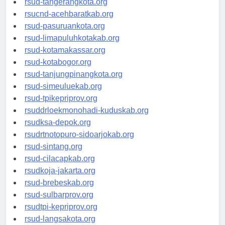
rsud-tangerangkota.org
rsucnd-acehbaratkab.org
rsud-pasuruankota.org
rsud-limapuluhkotakab.org
rsud-kotamakassar.org
rsud-kotabogor.org
rsud-tanjungpinangkota.org
rsud-simeuluekab.org
rsud-tpikepriprov.org
rsuddrloekmonohadi-kuduskab.org
rsudksa-depok.org
rsudrtnotopuro-sidoarjokab.org
rsud-sintang.org
rsud-cilacapkab.org
rsudkoja-jakarta.org
rsud-brebeskab.org
rsud-sulbarprov.org
rsudtpi-kepriprov.org