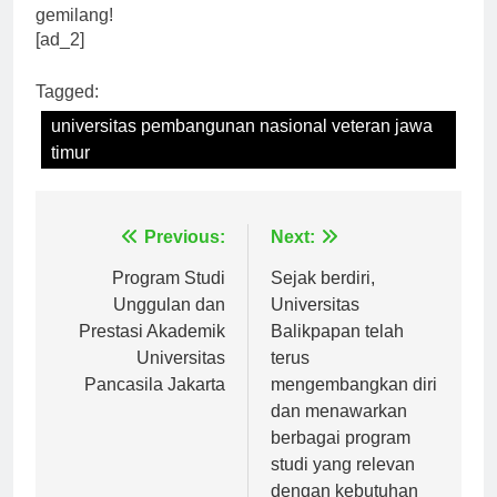
UPN Veteran Jawa Timur dan raih masa depan yang
gemilang!
[ad_2]
Tagged:
universitas pembangunan nasional veteran jawa
timur
Navigasi
Previous:
Next:
pos
Program Studi
Sejak berdiri,
Unggulan dan
Universitas
Prestasi Akademik
Balikpapan telah
Universitas
terus
Pancasila Jakarta
mengembangkan diri
dan menawarkan
berbagai program
studi yang relevan