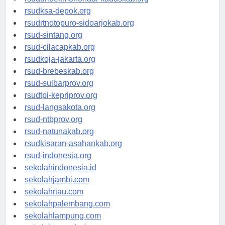
rsuddrloekmonohadi-kuduskab.org
rsudksa-depok.org
rsudrtnotopuro-sidoarjokab.org
rsud-sintang.org
rsud-cilacapkab.org
rsudkoja-jakarta.org
rsud-brebeskab.org
rsud-sulbarprov.org
rsudtpi-kepriprov.org
rsud-langsakota.org
rsud-ntbprov.org
rsud-natunakab.org
rsudkisaran-asahankab.org
rsud-indonesia.org
sekolahindonesia.id
sekolahjambi.com
sekolahriau.com
sekolahpalembang.com
sekolahlampung.com