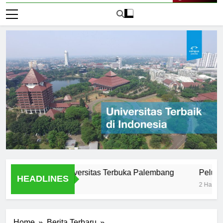
Live Now
ar Efektif di Universitas Terbuka Palembang
Peluang Kari
HEADLINES
2 Hari Ago