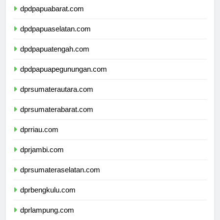
dpdpapuabarat.com
dpdpapuaselatan.com
dpdpapuatengah.com
dpdpapuapegunungan.com
dprsumaterautara.com
dprsumaterabarat.com
dprriau.com
dprjambi.com
dprsumateraselatan.com
dprbengkulu.com
dprlampung.com