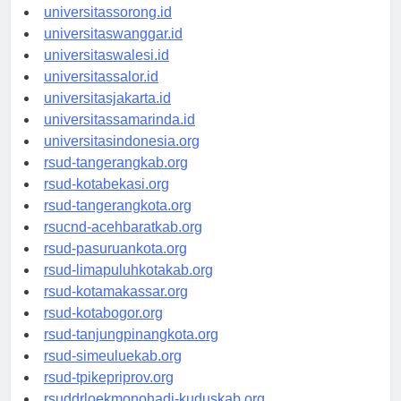
universitasmanokwari.id
universitassorong.id
universitaswanggar.id
universitaswalesi.id
universitassalor.id
universitasjakarta.id
universitassamarinda.id
universitasindonesia.org
rsud-tangerangkab.org
rsud-kotabekasi.org
rsud-tangerangkota.org
rsucnd-acehbaratkab.org
rsud-pasuruankota.org
rsud-limapuluhkotakab.org
rsud-kotamakassar.org
rsud-kotabogor.org
rsud-tanjungpinangkota.org
rsud-simeuluekab.org
rsud-tpikepriprov.org