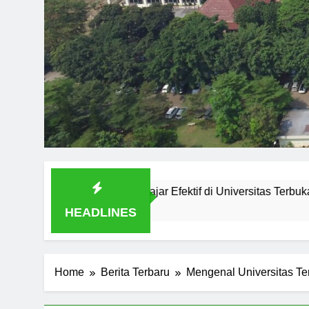
gi Belajar Efektif di Universitas Terbuka Palembang
Pelua
go
2 Hari 
HEADLINES
Home
Berita Terbaru
Mengenal Universitas Ter