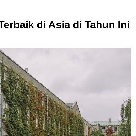
erbaik di Asia di Tahun Ini