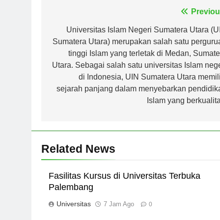
Navigasi
Previou
pos
Universitas Islam Negeri Sumatera Utara (U
Sumatera Utara) merupakan salah satu perguru
tinggi Islam yang terletak di Medan, Sumate
Utara. Sebagai salah satu universitas Islam nege
di Indonesia, UIN Sumatera Utara memili
sejarah panjang dalam menyebarkan pendidik
Islam yang berkualita
Related News
Fasilitas Kursus di Universitas Terbuka
Palembang
Universitas
7 Jam Ago
0