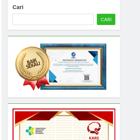
Cari
CARI