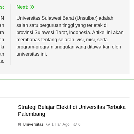
s:
Next:
IN
Universitas Sulawesi Barat (Unsulbar) adalah
an
salah satu perguruan tinggi yang terletak di
ra
provinsi Sulawesi Barat, Indonesia. Artikel ini akan
ri
membahas tentang sejarah, visi, misi, serta
ki
program-program unggulan yang ditawarkan oleh
an
universitas ini.
s.
Strategi Belajar Efektif di Universitas Terbuka
Palembang
Universitas
1 Hari Ago
0