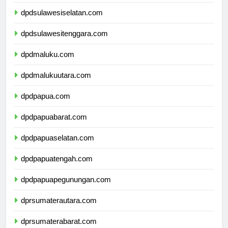
dpdsulawesibarat.com
dpdsulawesiselatan.com
dpdsulawesitenggara.com
dpdmaluku.com
dpdmalukuutara.com
dpdpapua.com
dpdpapuabarat.com
dpdpapuaselatan.com
dpdpapuatengah.com
dpdpapuapegunungan.com
dprsumaterautara.com