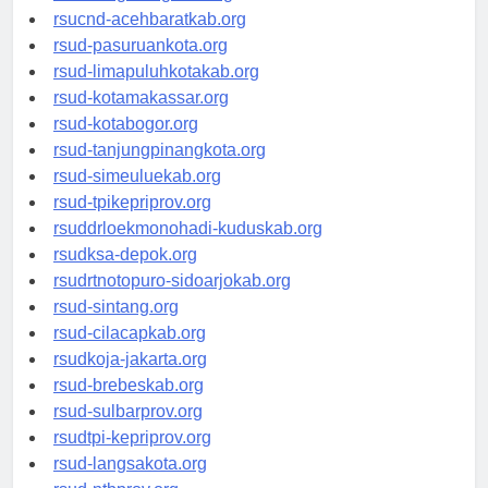
rsud-tangerangkota.org
rsucnd-acehbaratkab.org
rsud-pasuruankota.org
rsud-limapuluhkotakab.org
rsud-kotamakassar.org
rsud-kotabogor.org
rsud-tanjungpinangkota.org
rsud-simeuluekab.org
rsud-tpikepriprov.org
rsuddrloekmonohadi-kuduskab.org
rsudksa-depok.org
rsudrtnotopuro-sidoarjokab.org
rsud-sintang.org
rsud-cilacapkab.org
rsudkoja-jakarta.org
rsud-brebeskab.org
rsud-sulbarprov.org
rsudtpi-kepriprov.org
rsud-langsakota.org