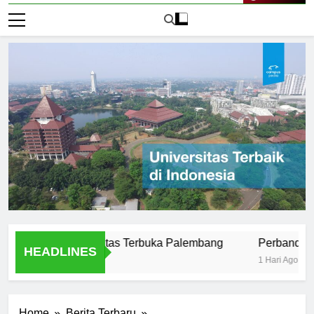
Live Now
us di Universitas Terbuka Palembang
Perbandingan Univ
HEADLINES
1 Hari Ago